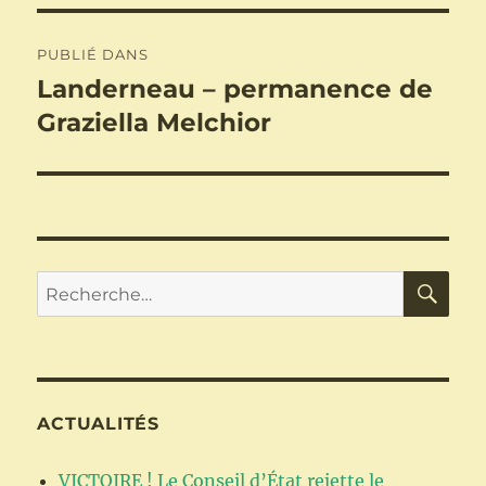
Navigation
PUBLIÉ DANS
de
Landerneau – permanence de
Graziella Melchior
l’article
RE
Recherche
pour :
ACTUALITÉS
VICTOIRE ! Le Conseil d’État rejette le