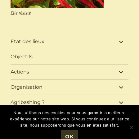
Elle résiste
ouvrir
Etat des lieux
le
sous-
menu
Objectifs
ouvrir
Actions
le
sous-
menu
ouvrir
Organisation
le
sous-
menu
ouvrir
Agribashing ?
le
sous-
Nous utilisons des cookies pour vous garantir la meilleure
menu
ouvrir
Contacts
expérience sur notre site web. Si vous continuez à utiliser ce
le
site, nous supposerons que vous en êtes satisfait.
sous-
menu
OK
PIG BZH
Fièrement propulsé par WordPress