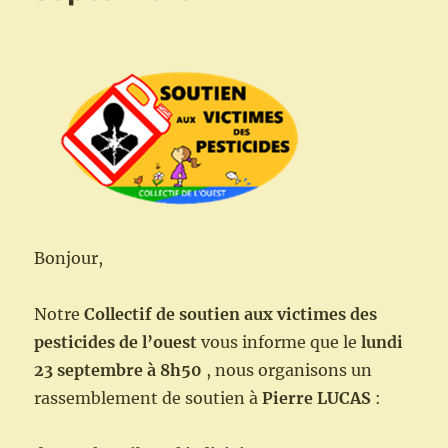
journées
des
écologistes
de
Bretagne
Bonjour,
Notre
Collectif de soutien aux victimes des
pesticides de l’ouest
vous informe que le
lundi
23 septembre à 8h50
, nous organisons un
rassemblement de soutien à
Pierre LUCAS
: