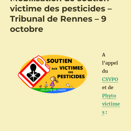
victime des pesticides –
Tribunal de Rennes – 9
octobre
A
l’appel
du
CSVPO
et de
Phyto
victime
s
: