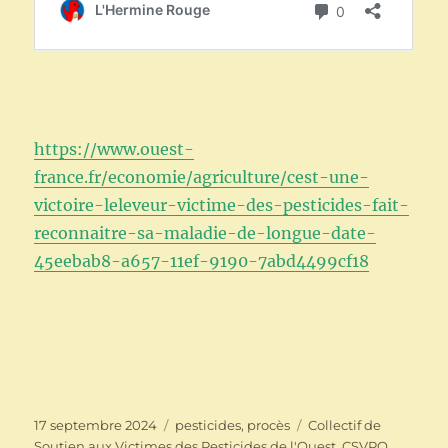
https://www.ouest-
france.fr/economie/agriculture/cest-une-
victoire-leleveur-victime-des-pesticides-fait-
reconnaitre-sa-maladie-de-longue-date-
45eebab8-a657-11ef-9190-7abd4499cf18
Publié
Catégories
Étiquettes
17 septembre 2024
pesticides
,
procès
Collectif de
le
Soutien aux Victimes des Pesticides de l'Ouest
,
CSVPO
,