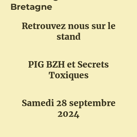
de
Bretagne
Rennes
–
9
Retrouvez nous sur le
octobre
stand
PIG BZH et Secrets
Toxiques
Samedi 28 septembre
2024