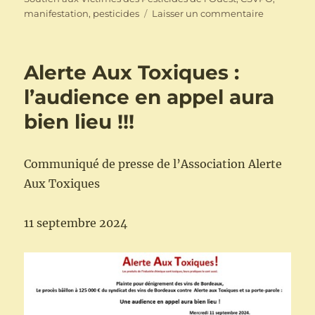
sur
manifestation
,
pesticides
Laisser un commentaire
Manifestat
de
soutien
Alerte Aux Toxiques :
à
un
l’audience en appel aura
agriculteur
bien lieu !!!
victime
des
pesticides
:
Communiqué de presse de l’Association Alerte
tribunal
Aux Toxiques
de
Quimper
–
11 septembre 2024
23
septembre