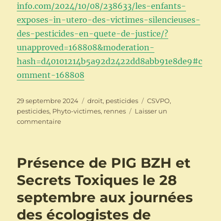
info.com/2024/10/08/238633/les-enfants-
exposes-in-utero-des-victimes-silencieuses-
des-pesticides-en-quete-de-justice/?
unapproved=168808&moderation-
hash=d40101214b5a92d2422dd8abb91e8de9#c
omment-168808
Publié
Catégories
Étiquettes
29 septembre 2024
droit
,
pesticides
CSVPO
,
le
pesticides
,
Phyto-victimes
,
rennes
Laisser un
sur
commentaire
Mobilisation
de
soutien
Présence de PIG BZH et
–
victime
Secrets Toxiques le 28
des
septembre aux journées
pesticides
–
des écologistes de
Tribunal