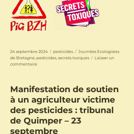
Publié
Catégories
Étiquettes
24 septembre 2024
pesticides
Journées Ecologistes
le
de Bretagne
,
pesticides
,
secrets toxiques
Laisser un
sur
commentaire
Présence
de
PIG
Manifestation de soutien
BZH
et
à un agriculteur victime
Secrets
des pesticides : tribunal
Toxiques
le
de Quimper – 23
28
septembre
septembre
aux