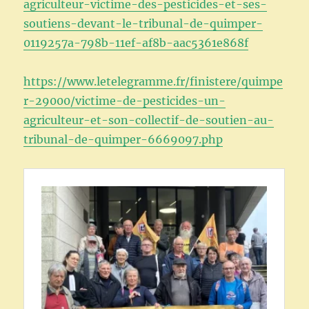
agriculteur-victime-des-pesticides-et-ses-
soutiens-devant-le-tribunal-de-quimper-
0119257a-798b-11ef-af8b-aac5361e868f
https://www.letelegramme.fr/finistere/quimpe
r-29000/victime-de-pesticides-un-
agriculteur-et-son-collectif-de-soutien-au-
tribunal-de-quimper-6669097.php