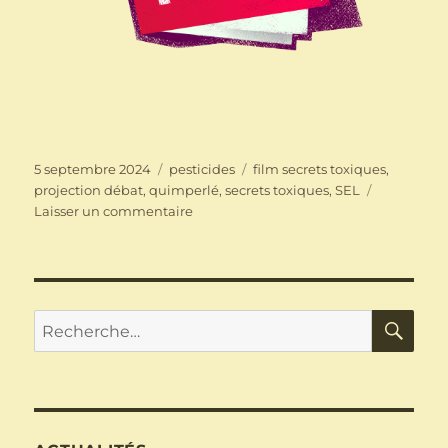
Publié
Catégories
Étiquettes
5 septembre 2024
pesticides
film secrets toxiques
,
le
projection débat
,
quimperlé
,
secrets toxiques
,
SEL
sur
Laisser un commentaire
Projection
débat
du
film
SECRETS
RE
Recherche
TOXIQUES
pour :
–
5
octobre
–
Quimperlé