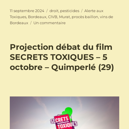
Publié
Catégories
Étiquettes
11 septembre 2024
droit
,
pesticides
Alerte aux
le
Toxiques
,
Bordeaux
,
CIVB
,
Murat
,
procès baillon
,
vins de
sur
Bordeaux
Un commentaire
Alerte
Aux
Toxiques
Projection débat du film
:
l’audience
SECRETS TOXIQUES – 5
en
octobre – Quimperlé (29)
appel
aura
bien
lieu
!!!