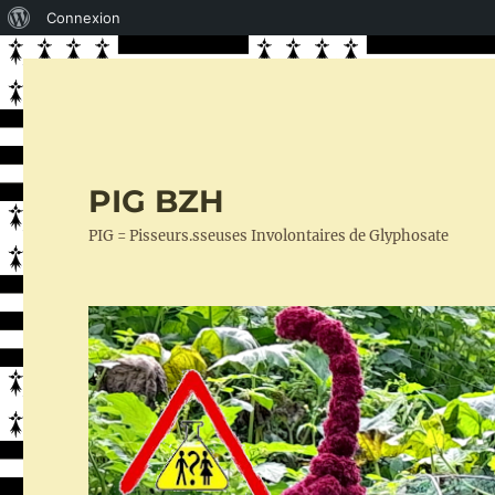
À
Connexion
propos
de
WordPress
PIG BZH
PIG = Pisseurs.sseuses Involontaires de Glyphosate