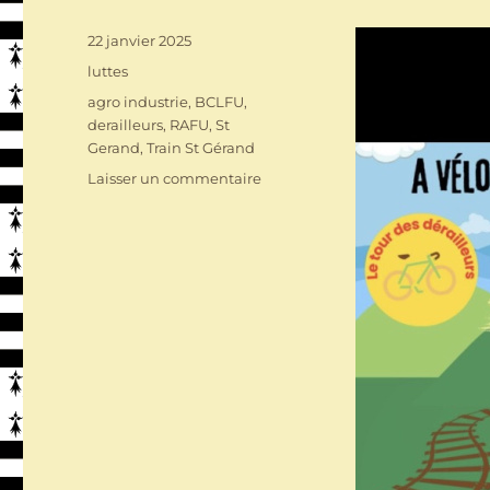
Publié
22 janvier 2025
le
Catégories
luttes
Étiquettes
agro industrie
,
BCLFU
,
derailleurs
,
RAFU
,
St
Gerand
,
Train St Gérand
sur
Laisser un commentaire
A
vélo
pour
condamner
l’agro-
industrie
(St
Brieux
–
>
Lorient)