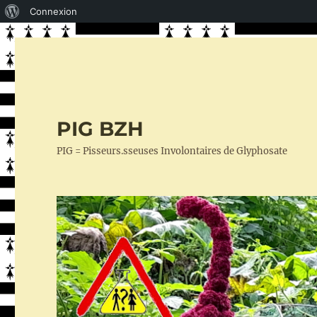
À
Connexion
propos
de
WordPress
PIG BZH
PIG = Pisseurs.sseuses Involontaires de Glyphosate