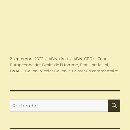
Publié
Catégories
Étiquettes
2 septembre 2022
ADN
,
droit
ADN
,
CEDH
,
Cour
le
Européenne des Droits de l'Homme
,
Etat Hors la Loi
,
sur
FNAEG
,
Gallon
,
Nicolas Gallon
Laisser un commentaire
Ficha
ADN
:
la
Franc
RE
Recherche
cond
pour :
par
la
CEDH