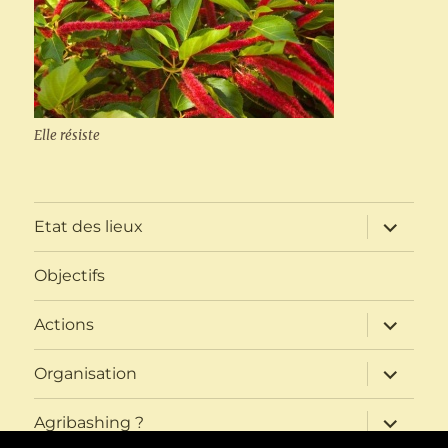
Elle résiste
ouvrir
Etat des lieux
le
sous-
menu
Objectifs
ouvrir
Actions
le
sous-
menu
ouvrir
Organisation
le
sous-
menu
ouvrir
Agribashing ?
le