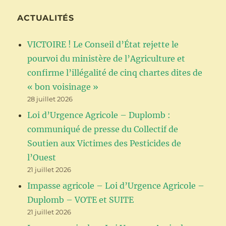
(Cour
Europ
ACTUALITÉS
des
Droits
VICTOIRE ! Le Conseil d’État rejette le
de
l’Hom
pourvoi du ministère de l’Agriculture et
confirme l’illégalité de cinq chartes dites de
« bon voisinage »
28 juillet 2026
Loi d’Urgence Agricole – Duplomb :
communiqué de presse du Collectif de
Soutien aux Victimes des Pesticides de
l’Ouest
21 juillet 2026
Impasse agricole – Loi d’Urgence Agricole –
Duplomb – VOTE et SUITE
21 juillet 2026