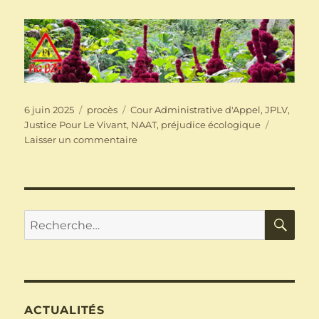
Publié
Catégories
Étiquettes
6 juin 2025
procès
Cour Administrative d'Appel
,
JPLV
,
le
Justice Pour Le Vivant
,
NAAT
,
préjudice écologique
sur
Laisser un commentaire
Communiqué
de
presse
dossier
Justice
RE
Recherche
Pour
pour :
Le
Vivant
–
6
juin
ACTUALITÉS
2025