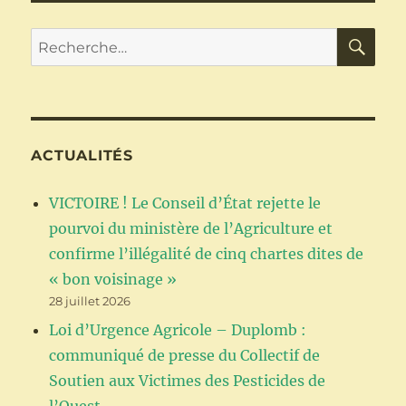
:
règlement
RE
Recherche
d’exécution
pour :
de
la
Commission
Européenne
du
ACTUALITÉS
13
mars
VICTOIRE ! Le Conseil d’État rejette le
2023
pourvoi du ministère de l’Agriculture et
confirme l’illégalité de cinq chartes dites de
« bon voisinage »
28 juillet 2026
Loi d’Urgence Agricole – Duplomb :
communiqué de presse du Collectif de
Soutien aux Victimes des Pesticides de