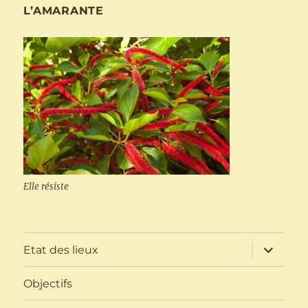
L’AMARANTE
Elle résiste
ouvrir
Etat des lieux
le
sous-
menu
Objectifs