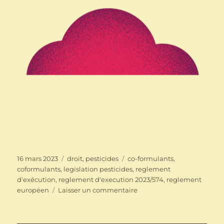
Publié
Catégories
Étiquettes
16 mars 2023
droit
,
pesticides
co-formulants
,
le
coformulants
,
legislation pesticides
,
reglement
d'exécution
,
reglement d'execution 2023/574
,
reglement
sur
européen
Laisser un commentaire
Coformulants
des
pesticides