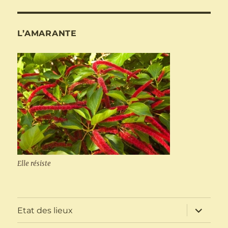
L’AMARANTE
Elle résiste
ouvrir
Etat des lieux
le
sous-