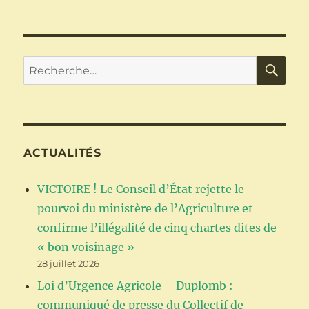
RoundUp
pro
360
:
interdiction
RE
Recherche
confirmée
pour :
par
le
Conseil
d’État
ACTUALITÉS
VICTOIRE ! Le Conseil d’État rejette le
pourvoi du ministère de l’Agriculture et
confirme l’illégalité de cinq chartes dites de
« bon voisinage »
28 juillet 2026
Loi d’Urgence Agricole – Duplomb :
communiqué de presse du Collectif de