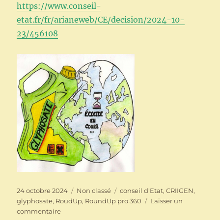
https://www.conseil-
etat.fr/fr/arianeweb/CE/decision/2024-10-
23/456108
Publié
Catégories
Étiquettes
24 octobre 2024
Non classé
conseil d'Etat
,
CRIIGEN
,
le
glyphosate
,
RoudUp
,
RoundUp pro 360
Laisser un
sur
commentaire