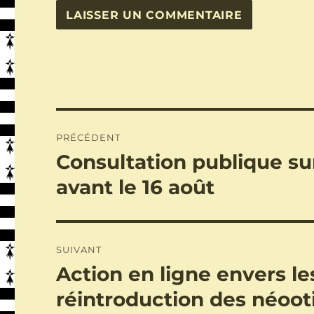
Navigation
PRÉCÉDENT
de
Consultation publique sur
Publication
précédente :
l’article
avant le 16 août
SUIVANT
Action en ligne envers le
Publication
suivante :
réintroduction des néoot