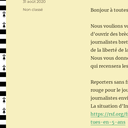
Publié
31 août 2020
le
Catégories
Non classé
Bonjour à toutes
Nous voulions vo
d’ouvrir des brèc
journalistes bre
de la liberté de 
Nous vous donne
qui recensera les
Reporters sans f
rouge pour le jo
journalistes en
La situation d’I
https://rsf.org
tues-en-5-ans