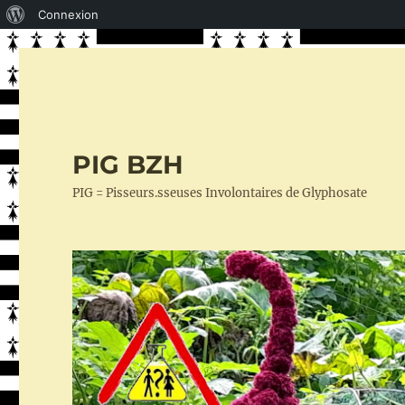
À
Connexion
propos
de
WordPress
PIG BZH
PIG = Pisseurs.sseuses Involontaires de Glyphosate