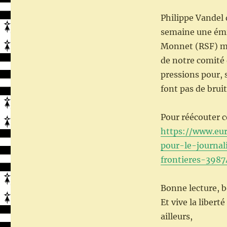
Philippe Vandel 
semaine une émi
Monnet (RSF) ma
de notre comité
pressions pour, 
font pas de bruit
Pour réécouter ce
https://www.eur
pour-le-journa
frontieres-398
Bonne lecture, b
Et vive la liber
ailleurs,