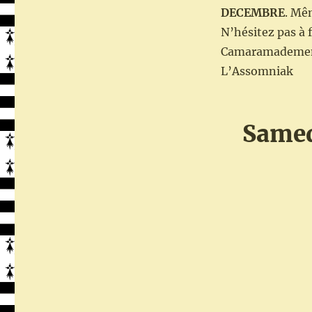
St
DECEMBRE
. Mê
Cadou
N’hésitez pas à f
–
Camaramademen
9
décembre
L’Assomniak
2023
Samed