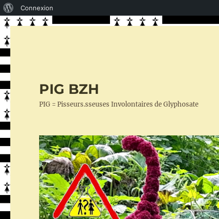
À
Connexion
propos
de
WordPress
PIG BZH
PIG = Pisseurs.sseuses Involontaires de Glyphosate