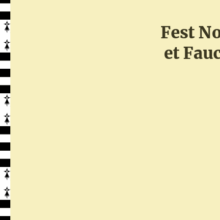
Fest N
et Fau