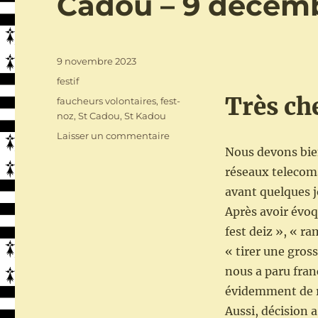
Cadou – 9 décem
Publié
9 novembre 2023
le
Catégories
festif
Très ch
Étiquettes
faucheurs volontaires
,
fest-
noz
,
St Cadou
,
St Kadou
sur
Laisser un commentaire
Fest
Nous devons bien
Noz
réseaux telecoms
ar
avant quelques 
Falc’herien
–
Après avoir évoq
Fest
fest deiz », « r
Noz
« tirer une gros
des
Faucheurs
nous a paru fran
Volontaires
évidemment de r
d’OGM
Aussi, décision 
–