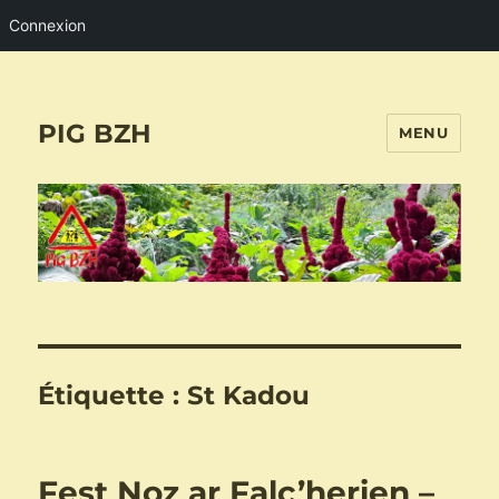
Connexion
PIG BZH
MENU
Étiquette :
St Kadou
Fest Noz ar Falc’herien –