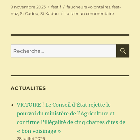
Publié
Catégories
Étiquettes
9 novembre 2023
festif
faucheurs volontaires
,
fest-
le
sur
noz
,
St Cadou
,
St Kadou
Laisser un commentaire
Fest
Noz
ar
Falc’herien
–
RE
Recherche
Fest
pour :
Noz
des
Faucheurs
Volontaires
d’OGM
ACTUALITÉS
–
St
VICTOIRE ! Le Conseil d’État rejette le
Cadou
–
pourvoi du ministère de l’Agriculture et
9
confirme l’illégalité de cinq chartes dites de
décembre
« bon voisinage »
2023
28 juillet 2026