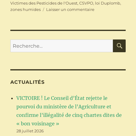
le
Victimes des Pesticides de l'Ouest
,
CSVPO
,
loi Duplomb
,
sur
zones humides
Laisser un commentaire
Loi
Duplomb
–
zones
humides
RE
Recherche
–
pour :
CP
du
Collectif
de
Soutien
ACTUALITÉS
aux
Victimes
VICTOIRE ! Le Conseil d’État rejette le
des
Pesticides
pourvoi du ministère de l’Agriculture et
de
confirme l’illégalité de cinq chartes dites de
l’Ouest
« bon voisinage »
28 juillet 2026