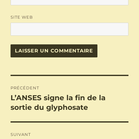
SITE WEB
Navigation
PRÉCÉDENT
de
L’ANSES signe la fin de la
Publication
précédente :
sortie du glyphosate
l’article
SUIVANT