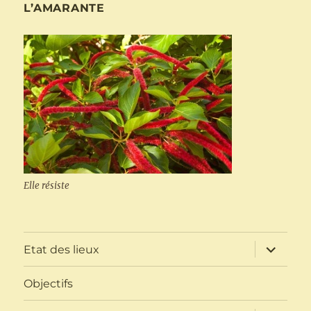
L’AMARANTE
Elle résiste
ouvrir
Etat des lieux
le
sous-
menu
Objectifs