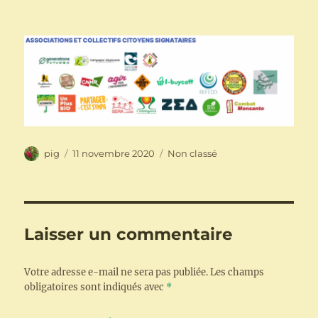
Auteur
Publié
Catégories
pig
11 novembre 2020
Non classé
le
Laisser un commentaire
Votre adresse e-mail ne sera pas publiée.
Les champs
obligatoires sont indiqués avec
*