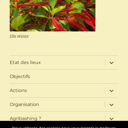
Elle résiste
ouvrir
Etat des lieux
le
sous-
menu
Objectifs
ouvrir
Actions
le
sous-
menu
ouvrir
Organisation
le
sous-
menu
ouvrir
Agribashing ?
le
sous-