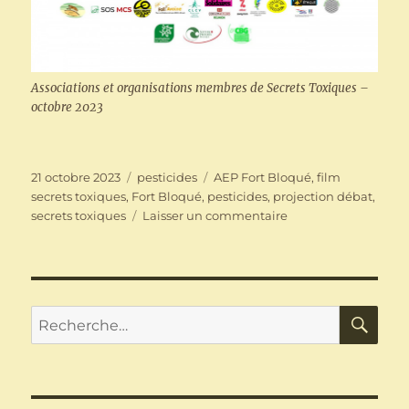
Associations et organisations membres de Secrets Toxiques –
octobre 2023
Publié
Catégories
Étiquettes
21 octobre 2023
pesticides
AEP Fort Bloqué
,
film
le
secrets toxiques
,
Fort Bloqué
,
pesticides
,
projection débat
,
sur
secrets toxiques
Laisser un commentaire
Projection
débat
du
film
Secrets
RE
Recherche
Toxiques
pour :
à
Ploemeur
(56)
: