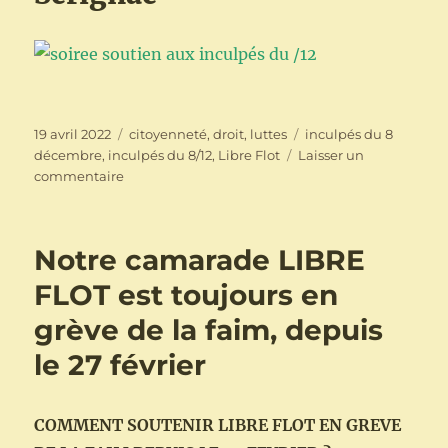
Publié
Catégories
Étiquettes
19 avril 2022
citoyenneté
,
droit
,
luttes
inculpés du 8
le
décembre
,
inculpés du 8/12
,
Libre Flot
Laisser un
sur
commentaire
Libre
Flot
:
Notre camarade LIBRE
37
jours
FLOT est toujours en
de
grève de la faim, depuis
grève
de
le 27 février
la
fin
pour
COMMENT SOUTENIR LIBRE FLOT EN GREVE
faire