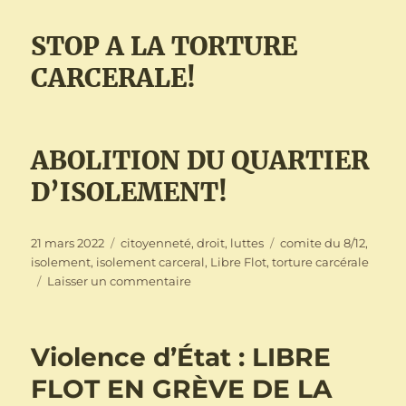
STOP A LA TORTURE
CARCERALE!
ABOLITION DU QUARTIER
D’ISOLEMENT!
Publié
Catégories
Étiquettes
21 mars 2022
citoyenneté
,
droit
,
luttes
comite du 8/12
,
le
isolement
,
isolement carceral
,
Libre Flot
,
torture carcérale
sur
Laisser un commentaire
Notre
camarade
LIBRE
Violence d’État : LIBRE
FLOT
est
FLOT EN GRÈVE DE LA
toujours