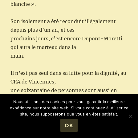
blanche ».
Son isolement a été reconduit illégalement
depuis plus d’un an, et ces
prochains jours, c’est encore Dupont-Moretti
qui aura le marteau dans la
main.
Il n’est pas seul dans sa lutte pour la dignité, au
CRA de Vincennes,
une soixantaine de personnes sont aussi en
grève de la faim depuis
Nous utilisons des cookies pour vous garantir la meilleure
plusieurs jours!
expérience sur notre site web. Si vous continuez à utiliser ce
site, nous supposerons que vous en êtes satisfait.
(
https://abaslescra.noblogs.org/au-cra-de-
vincennes-les-retenus-du-batiment-2-en-
OK
greve-de-la-faim/
)