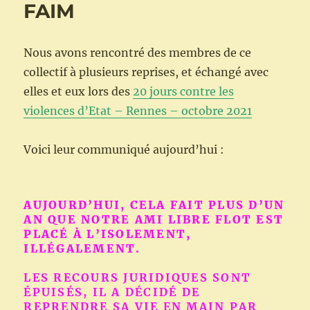
FAIM
en
grève
de
la
Nous avons rencontré des membres de ce
faim,
collectif à plusieurs reprises, et échangé avec
depuis
elles et eux lors des
20 jours contre les
le
27
violences d’Etat – Rennes – octobre 2021
février
Voici leur communiqué aujourd’hui :
AUJOURD’HUI, CELA FAIT PLUS D’UN
AN QUE NOTRE AMI LIBRE FLOT EST
PLACÉ À L’ISOLEMENT,
ILLÉGALEMENT.
LES RECOURS JURIDIQUES SONT
ÉPUISÉS, IL A DÉCIDÉ DE
REPRENDRE SA VIE EN MAIN PAR