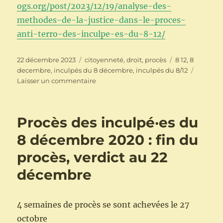
ogs.org/post/2023/12/19/analyse-des-
methodes-de-la-justice-dans-le-proces-
anti-terro-des-inculpe-es-du-8-12/
Publié
Catégories
Étiquettes
22 décembre 2023
citoyenneté
,
droit
,
procès
8 12
,
8
le
decembre
,
inculpés du 8 décembre
,
inculpés du 8/12
sur
Laisser un commentaire
Verdict
du
procès
Procès des inculpé·es du
des
inculpé·es
8 décembre 2020 : fin du
du
procès, verdict au 22
8
décembre
décembre
2020
4 semaines de procès se sont achevées le 27
octobre