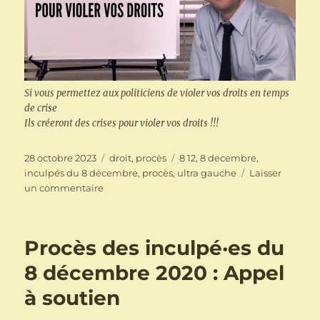
Si vous permettez aux politiciens de violer vos droits en temps
de crise
Ils créeront des crises pour violer vos droits !!!
Publié
Catégories
Étiquettes
28 octobre 2023
droit
,
procès
8 12
,
8 decembre
,
le
inculpés du 8 décembre
,
procès
,
ultra gauche
Laisser
sur
un commentaire
Procès
des
inculpé·es
Procès des inculpé·es du
du
8
8 décembre 2020 : Appel
décembre
à soutien
2020
: