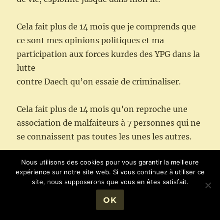
Cela fait plus de 14 mois que je comprends que
ce sont mes opinions politiques et ma
participation aux forces kurdes des YPG dans la
lutte
contre Daech qu’on essaie de criminaliser.
Cela fait plus de 14 mois qu’on reproche une
association de malfaiteurs à 7 personnes qui ne
se connaissent pas toutes les unes les autres.
Nous utilisons des cookies pour vous garantir la meilleure
Cela fait plus de 14 mois à répondre aux
expérience sur notre site web. Si vous continuez à utiliser ce
questions d’un juge d’instruction utilisant les
site, nous supposerons que vous en êtes satisfait.
mêmes techniques tortueuses que la DGSI : la
OK
manipulation, la décontextualisation,
l’omission et l’invention de propos et de faits