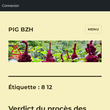
Connexion
PIG BZH
MENU
Étiquette :
8 12
Verdict du procès des