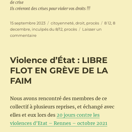
de crise
Ils créeront des crises pour violer vos droits !!!
Publié
Catégories
Étiquettes
15 septembre 2023
citoyenneté
,
droit
,
procès
8 12
,
8
le
decembre
,
inculpés du 8/12
,
procès
Laisser un
sur
commentaire
Procès
des
inculpé·es
Violence d’État : LIBRE
du
8
FLOT EN GRÈVE DE LA
décembre
FAIM
2020
:
Appel
à
Nous avons rencontré des membres de ce
soutien
collectif à plusieurs reprises, et échangé avec
elles et eux lors des
20 jours contre les
violences d’Etat – Rennes – octobre 2021