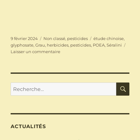
Publié
Catégories
Étiquettes
9 février 2024
Non classé
,
pesticides
étude chinoise
,
le
glyphosate
,
Grau
,
herbicides
,
pesticides
,
POEA
,
Séralini
sur
Laisser un commentaire
Toxicité
des
formulations
de
pesticides
RE
Recherche
au
pour :
glyphosate
:
publication
d’une
nouvelle
ACTUALITÉS
étude
chinoise