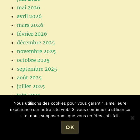
mai 2026
avril 2026
mars 2026
février 2026
décembre 2025
novembre 2025
octobre 2025
septembre 2025
août 2025
juillet 2025
juin 2025
mai 2025
Nous utilisons des cookies pour vous garantir la meilleure
expérience sur notre site web. Si vous continuez à utiliser ce
avril 2025
site, nous supposerons que vous en êtes satisfait.
mars 2025
OK
février 2025
janvier 2025