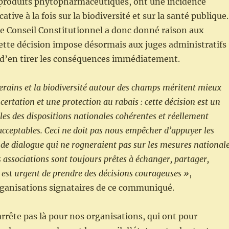
 produits phytopharmaceutiques, ont une incidence
cative à la fois sur la biodiversité et sur la santé publique.
 le Conseil Constitutionnel a donc donné raison aux
ette décision impose désormais aux juges administratifs
 d’en tirer les conséquences immédiatement.
verains et la biodiversité autour des champs méritent mieux
ertation et une protection au rabais : cette décision est un
es des dispositions nationales cohérentes et réellement
 acceptables. Ceci ne doit pas nous empêcher d’appuyer les
s de dialogue qui ne rogneraient pas sur les mesures national
s associations sont toujours prêtes à échanger, partager,
l est urgent de prendre des décisions courageuses »
,
rganisations signataires de ce communiqué.
rrête pas là pour nos organisations, qui ont pour