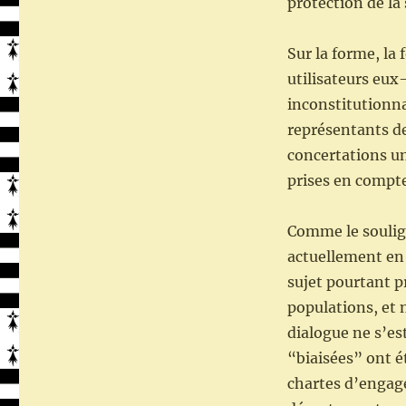
protection de la
Sur la forme, la 
utilisateurs eu
inconstitutionnal
représentants de
concertations u
prises en compt
Comme le soulign
actuellement en 
sujet pourtant p
populations, et n
dialogue ne s’est
“biaisées” ont é
chartes d’engage