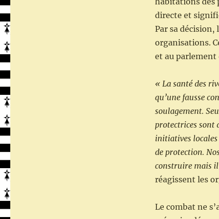
habitations des
directe et signifi
Par sa décision,
organisations. C
et au parlement
« La santé des ri
qu’une fausse conc
soulagement. Seul
protectrices sont
initiatives locale
de protection. No
construire mais i
réagissent les o
Le combat ne s’a