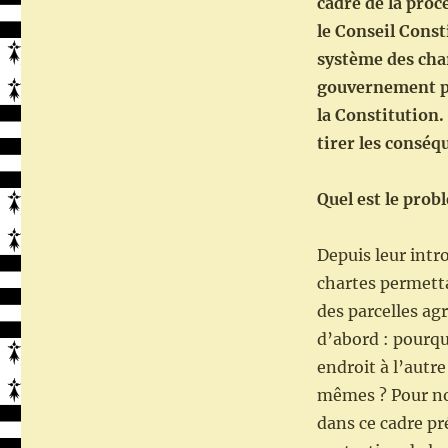
cadre de la proc
le Conseil Const
système des char
gouvernement po
la Constitution.
tirer les consé
Quel est le prob
Depuis leur intr
chartes permetta
des parcelles agr
d’abord : pourqu
endroit à l’autre
mêmes ? Pour nos
dans ce cadre pré