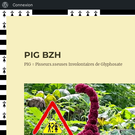
À
Connexion
propos
de
WordPress
PIG BZH
PIG = Pisseurs.sseuses Involontaires de Glyphosate