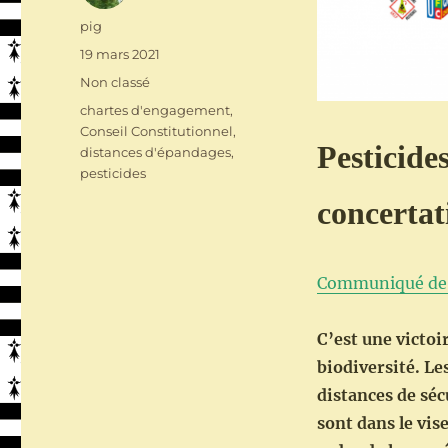
Auteur
pig
Publié
19 mars 2021
le
Catégories
Non classé
Étiquettes
chartes d'engagement
,
Conseil Constitutionnel
,
Pesticide
distances d'épandages
,
pesticides
concertat
Communiqué de p
C’est une victoir
biodiversité. Le
distances de séc
sont dans le vis