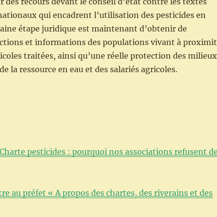
des recours devant le conseil d’état contre les textes
ationaux qui encadrent l’utilisation des pesticides en
aine étape juridique est maintenant d’obtenir de
ctions et informations des populations vivant à proximi
icoles traitées, ainsi qu’une réelle protection des milieux
 de la ressource en eau et des salariés agricoles.
Charte pesticides : pourquoi nos associations refusent d
tre au préfet « A propos des chartes, des riverains et des