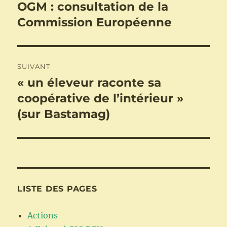
de
OGM : consultation de la
Publication
précédente :
Commission Européenne
l’article
SUIVANT
« un éleveur raconte sa
Publication
suivante :
coopérative de l’intérieur »
(sur Bastamag)
LISTE DES PAGES
Actions