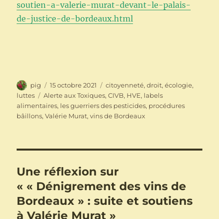
soutien-a-valerie-murat-devant-le-palais-
de-justice-de-bordeaux.html
Auteur
Publié
Catégories
pig
15 octobre 2021
citoyenneté
,
droit
,
écologie
,
le
Étiquettes
luttes
Alerte aux Toxiques
,
CIVB
,
HVE
,
labels
alimentaires
,
les guerriers des pesticides
,
procédures
bâillons
,
Valérie Murat
,
vins de Bordeaux
Une réflexion sur
« « Dénigrement des vins de
Bordeaux » : suite et soutiens
à Valérie Murat »