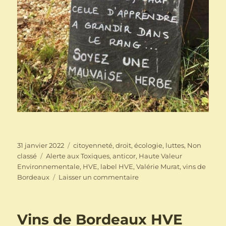
Publié
Catégories
31 janvier 2022
citoyenneté
,
droit
,
écologie
,
luttes
,
Non
le
Étiquettes
classé
Alerte aux Toxiques
,
anticor
,
Haute Valeur
Environnementale
,
HVE
,
label HVE
,
Valérie Murat
,
vins de
sur
Bordeaux
Laisser un commentaire
Vins
de
Bordeaux
Vins de Bordeaux HVE
« HVE »