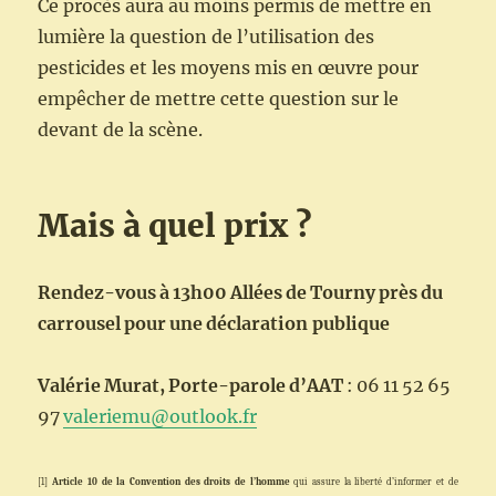
Ce procès aura au moins permis de mettre en
lumière la question de l’utilisation des
pesticides et les moyens mis en œuvre pour
empêcher de mettre cette question sur le
devant de la scène.
Mais à quel prix ?
Rendez-vous
à
13h00
Allées
de
Tourny
près
du
carrousel
pour
une
déclaration publique
Valérie
Murat,
Porte-parole
d’AAT
:
06
11
52
65
97
valeriemu@outlook.fr
[1]
Article 10 de la Convention des droits de l’homme
qui assure la liberté d’informer et de