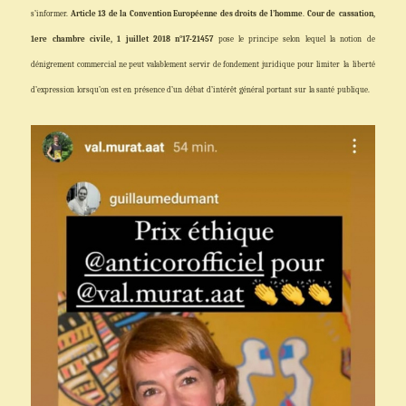
s’informer.
Article 13 de la Convention Européenne des droits de l’homme
.
Cour de
cassation,
1ere chambre civile, 1 juillet 2018 n°17-21457
pose le principe selon lequel la notion de
dénigrement commercial ne peut valablement servir de fondement juridique pour
limiter
la
liberté
d’expression
lorsqu’on
est en
présence d’un
débat
d’intérêt
général
portant
sur
la santé
publique.