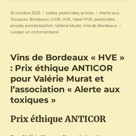
Publié
Catégories
Étiquettes
16 octobre 2023
luttes
,
pesticides
,
procès
Alerte aux
le
Toxiques
,
Bordeaux
,
CIVB
,
HVE
,
label HVE
,
pesticides
,
procès
,
procès baillon
,
Valérie Murat
,
vins de Bordeaux
sur
Laisser un commentaire
Alerte
aux
Toxiques
Vins de Bordeaux « HVE »
:
Valérie
: Prix éthique ANTICOR
Murat
pour Valérie Murat et
a
besoin
l’association « Alerte aux
de
votre
toxiques »
soutien
pour
pouvoir
Prix éthique ANTICOR
faire
appel
!