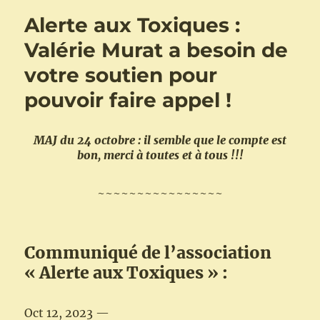
–
Alerte aux Toxiques :
Communiqué
de
Valérie Murat a besoin de
l’association
votre soutien pour
« Alerte
aux
pouvoir faire appel !
Toxiques »
:
« On
MAJ du 24 octobre : il semble que le compte est
se
bon, merci à toutes et à tous !!!
lève,
on
paie
~~~~~~~~~~~~~~~~
et
on
va
Communiqué de l’association
en
appel
« Alerte aux Toxiques » :
! »
Oct 12, 2023 —