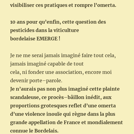
visibiliser
c
es pratiques et rompre
l’omerta
.
10 ans
pour qu’enfin
,
cette question des
pesticides dans la viticulture
bordelaise
EMERGE
!
Je ne me serai jamais imaginé faire tout cela
,
jamais imaginé capable de tout
cela
, ni fond
er une association
, encore moi
devenir porte
–
parole.
Je n’aurais pas non plus imaginé cette plainte
scandaleuse,
ce procès
–
bâillon
inédit
,
aux
proportions grotesques
reflet
d’une
omerta
d’une violence
inouïe
qui règne dans la plus
grande appellation de Fr
ance
et mondialement
connue
le Bordelais.