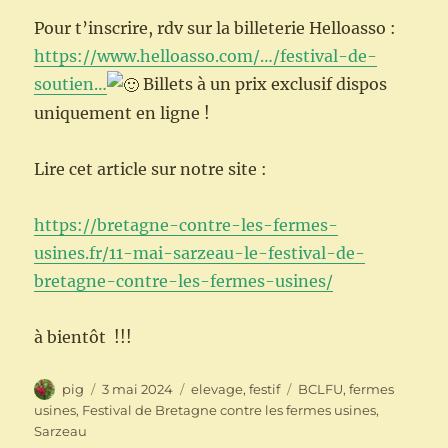
Pour t’inscrire, rdv sur la billeterie Helloasso :
https://www.helloasso.com/…/festival-de-
soutien…
Billets à un prix exclusif dispos
uniquement en ligne !
Lire cet article sur notre site :
https://bretagne-contre-les-fermes-
usines.fr/11-mai-sarzeau-le-festival-de-
bretagne-contre-les-fermes-usines/
à bientôt !!!
Auteur
Publié
Catégories
Étiquettes
pig
3 mai 2024
elevage
,
festif
BCLFU
,
fermes
le
usines
,
Festival de Bretagne contre les fermes usines
,
Sarzeau