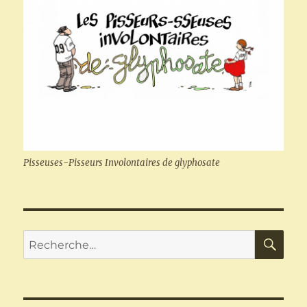
Pisseuses-Pisseurs Involontaires de glyphosate
RE
Recherche
pour :