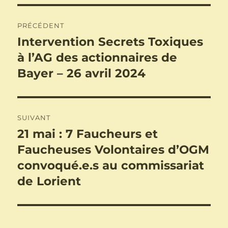
Navigation
PRÉCÉDENT
de
Intervention Secrets Toxiques
Publication
précédente :
à l’AG des actionnaires de
l’article
Bayer – 26 avril 2024
SUIVANT
21 mai : 7 Faucheurs et
Publication
suivante :
Faucheuses Volontaires d’OGM
convoqué.e.s au commissariat
de Lorient