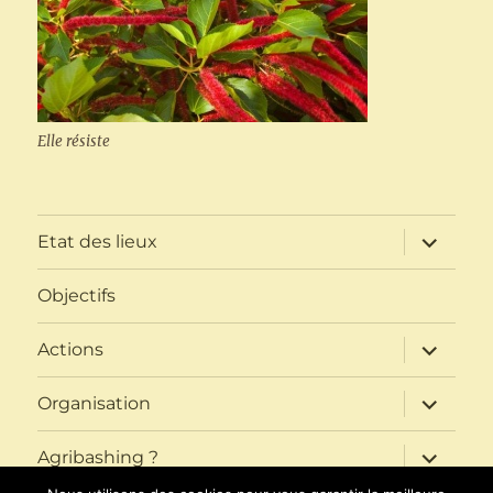
Elle résiste
ouvrir
Etat des lieux
le
sous-
menu
Objectifs
ouvrir
Actions
le
sous-
menu
ouvrir
Organisation
le
sous-
menu
ouvrir
Agribashing ?
le
sous-