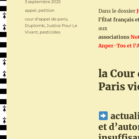
Publié
3 septembre 2025
le
Catégories
appel
,
petition
Dans le dossier
J
Étiquettes
cour d'appel de paris
,
l’État français 
Duplomb
,
Justice Pour Le
aux
Vivant
,
pesticides
associations
Not
Anper-Tos et l’
la Cour
Paris vi
actual
et d’auto
insuffis