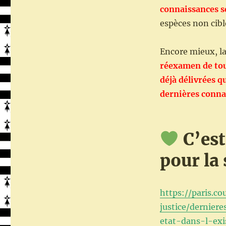
connaissances s
espèces non cibl
Encore mieux, l
réexamen de tout
déjà délivrées q
dernières conna
C’est
pour la
https://paris.co
justice/dernier
etat-dans-l-exi