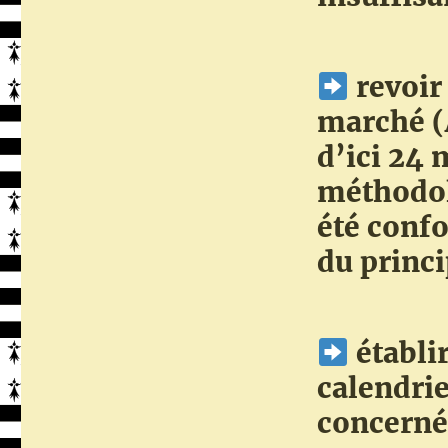
revoir 
marché (
d’ici 24 
méthodol
été conf
du princi
établi
calendri
concerné