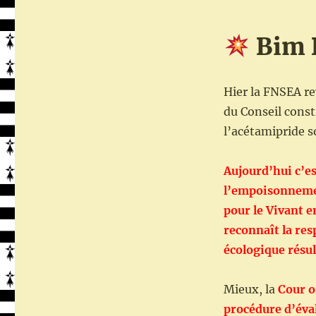
Bim 
Hier la FNSEA re
du Conseil const
l’acétamipride s
Aujourd’hui c’est
l’empoisonnement
pour le Vivant e
reconnaît la res
écologique résul
Mieux, la
Cour or
procédure d’éval