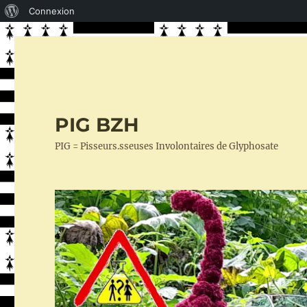
À
Connexion
propos
de
WordPress
PIG BZH
PIG = Pisseurs.sseuses Involontaires de Glyphosate