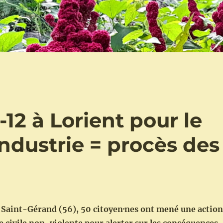
12 à Lorient pour le
industrie = procès des
 Saint-Gérand (56), 50 citoyen·nes ont mené une action