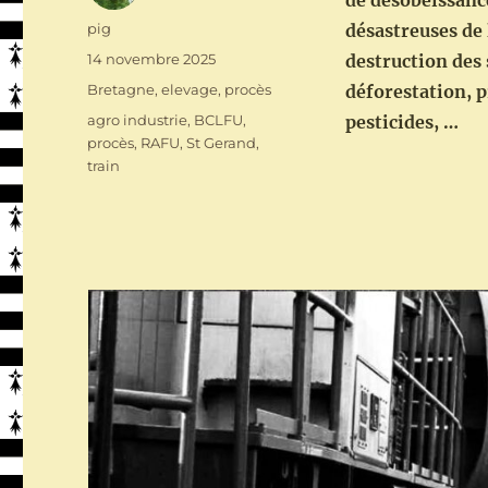
de désobéissance
Auteur
pig
désastreuses de 
Publié
14 novembre 2025
destruction des 
le
Catégories
Bretagne
,
elevage
,
procès
déforestation, p
Étiquettes
agro industrie
,
BCLFU
,
pesticides, …
procès
,
RAFU
,
St Gerand
,
train