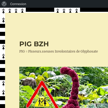
À
Connexion
propos
de
WordPress
PIG BZH
PIG = Pisseurs.sseuses Involontaires de Glyphosate