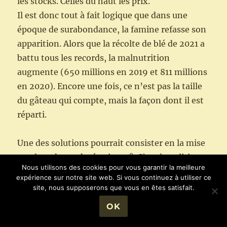
les stocks. Celles du haut les prix.
Il est donc tout à fait logique que dans une
époque de surabondance, la famine refasse son
apparition. Alors que la récolte de blé de 2021 a
battu tous les records, la malnutrition
augmente (650 millions en 2019 et 811 millions
en 2020). Encore une fois, ce n’est pas la taille
du gâteau qui compte, mais la façon dont il est
réparti.
Une des solutions pourrait consister en la mise
9
en place de stocks étatiques
. C’est la politique
Nous utilisons des cookies pour vous garantir la meilleure
menée par 27 pays qui ont mis en place des
expérience sur notre site web. Si vous continuez à utiliser ce
restrictions commerciales (interdiction de
site, nous supposerons que vous en êtes satisfait.
l’exportation) préférant nourrir leur population
OK
plutôt que les marchés internationaux. Ces