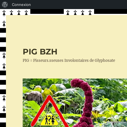
À
Connexion
propos
de
WordPress
PIG BZH
PIG = Pisseurs.sseuses Involontaires de Glyphosate