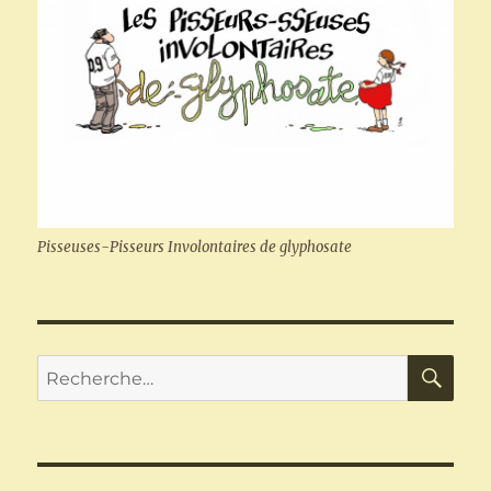
Pisseuses-Pisseurs Involontaires de glyphosate
RE
Recherche
pour :