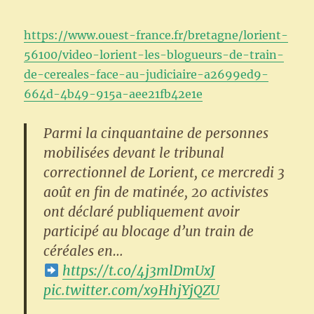
https://www.ouest-france.fr/bretagne/lorient-
56100/video-lorient-les-blogueurs-de-train-
de-cereales-face-au-judiciaire-a2699ed9-
664d-4b49-915a-aee21fb42e1e
Parmi la cinquantaine de personnes
mobilisées devant le tribunal
correctionnel de Lorient, ce mercredi 3
août en fin de matinée, 20 activistes
ont déclaré publiquement avoir
participé au blocage d’un train de
céréales en…
https://t.co/4j3mlDmUxJ
pic.twitter.com/x9HhjYjQZU