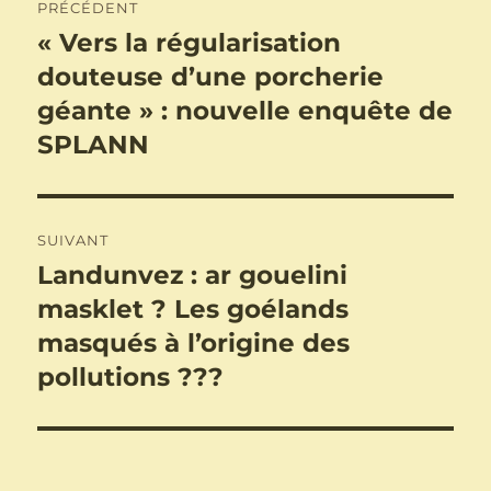
PRÉCÉDENT
de
« Vers la régularisation
Publication
précédente :
douteuse d’une porcherie
l’article
géante » : nouvelle enquête de
SPLANN
SUIVANT
Landunvez : ar gouelini
Publication
suivante :
masklet ? Les goélands
masqués à l’origine des
pollutions ???