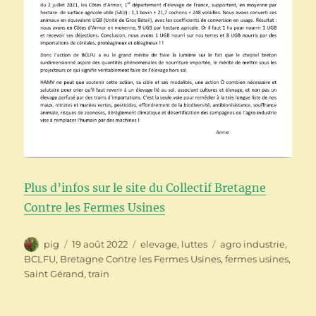
Plus d’infos sur le site du Collectif Bretagne
Contre les Fermes Usines
Auteur
Publié
Catégories
Étiquettes
pig
19 août 2022
elevage
,
luttes
agro industrie
,
le
BCLFU
,
Bretagne Contre les Fermes Usines
,
fermes usines
,
Saint Gérand
,
train