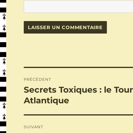
Navigation
PRÉCÉDENT
de
Secrets Toxiques : le Tou
Publication
précédente :
l’article
Atlantique
SUIVANT