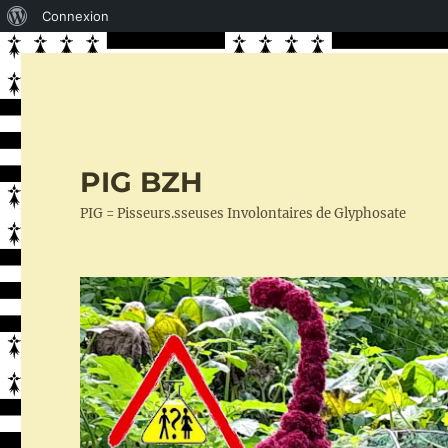
À
Connexion
propos
de
WordPress
PIG BZH
PIG = Pisseurs.sseuses Involontaires de Glyphosate