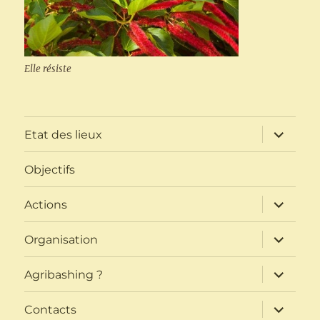
Elle résiste
ouvrir
Etat des lieux
le
sous-
menu
Objectifs
ouvrir
Actions
le
sous-
menu
ouvrir
Organisation
le
sous-
menu
ouvrir
Agribashing ?
le
sous-
menu
ouvrir
Contacts
le