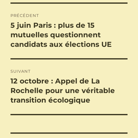
Navigation
PRÉCÉDENT
de
5 juin Paris : plus de 15
Publication
précédente :
mutuelles questionnent
l’article
candidats aux élections UE
SUIVANT
12 octobre : Appel de La
Publication
suivante :
Rochelle pour une véritable
transition écologique