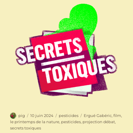
Auteur
Publié
Catégories
Étiquettes
pig
10 juin 2024
pesticides
Ergué Gabéric
,
film
,
le
le printemps de la nature
,
pesticides
,
projection débat
,
secrets toxiques