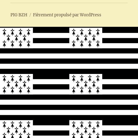
sous-
menu
PIG BZH
Fièrement propulsé par WordPress