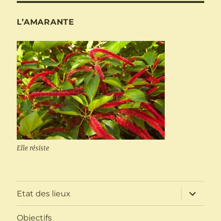
L’AMARANTE
Elle résiste
ouvrir
Etat des lieux
le
sous-
menu
Objectifs