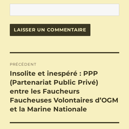
Navigation
PRÉCÉDENT
de
Insolite et inespéré : PPP
Publication
précédente :
(Partenariat Public Privé)
l’article
entre les Faucheurs
Faucheuses Volontaires d’OGM
et la Marine Nationale