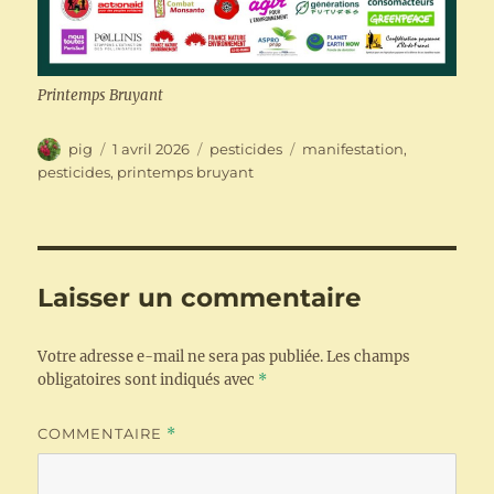
Printemps Bruyant
Auteur
Publié
Catégories
Étiquettes
pig
1 avril 2026
pesticides
manifestation
,
le
pesticides
,
printemps bruyant
Laisser un commentaire
Votre adresse e-mail ne sera pas publiée.
Les champs
obligatoires sont indiqués avec
*
COMMENTAIRE
*