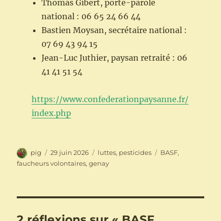
Thomas Gibert, porte-parole
national : 06 65 24 66 44
Bastien Moysan, secrétaire national :
07 69 43 94 15
Jean-Luc Juthier, paysan retraité : 06
41 41 51 54
https://www.confederationpaysanne.fr/
index.php
Auteur
Publié
Catégories
Étiquettes
pig
29 juin 2026
luttes
,
pesticides
BASF
,
le
faucheurs volontaires
,
genay
2 réflexions sur « BASF