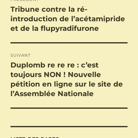
de
Tribune contre la ré-
Publication
précédente :
introduction de l’acétamipride
l’article
et de la flupyradifurone
SUIVANT
Duplomb re re re : c’est
Publication
suivante :
toujours NON ! Nouvelle
pétition en ligne sur le site de
l’Assemblée Nationale