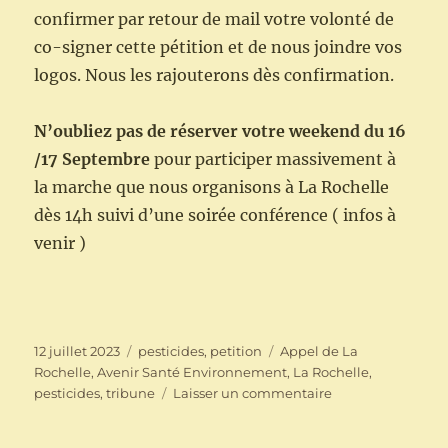
confirmer par retour de mail votre volonté de
co-signer cette pétition et de nous joindre vos
logos. Nous les rajouterons dès confirmation.
N’oubliez pas de réserver votre weekend du 16
/17 Septembre
pour participer massivement à
la marche que nous organisons à La Rochelle
dès 14h suivi d’une soirée conférence ( infos à
venir )
Publié
Catégories
Étiquettes
12 juillet 2023
pesticides
,
petition
Appel de La
le
Rochelle
,
Avenir Santé Environnement
,
La Rochelle
,
sur
pesticides
,
tribune
Laisser un commentaire
Lancement
de