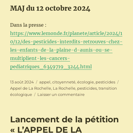
MAJ du 12 octobre 2024
Dans la presse :
https://www.lemonde.fr/planete/article/2024/1
0/12/des-pesticides-interdits-retrouves-chez-
les-enfants-de-la-plaine-d-aunis-ou-se-
multiplient-les-cancers-
pediatriques_6349719_3244.html
Publié
Catégories
Étique
13 août 2024
appel
,
citoyenneté
,
écologie
,
pesticides
le
Appel de La Rochelle
,
La Rochelle
,
pesticides
,
transition
sur
écologique
Laisser un commentaire
12
octobre
:
Lancement de la pétition
Appel
de
« L’APPEL DE LA
La