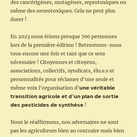
des cancérigènes, mutagènes, reprotoxiques ou
même des neurotoxiques. Cela ne peut plus
durer !
En 2023 nous étions presque 700 personnes
lors de la première édition ! Retrouvons-nous
tous encore une fois et tant que ce sera
nécessaire ! Citoyennes et citoyens,
associations, collectifs, syndicats, élu.e.s et
personnalités pour réclamer d’une seule et
même voix l’organisation d’𝘂𝗻𝗲 𝘃𝗲́𝗿𝗶𝘁𝗮𝗯𝗹𝗲
𝘁𝗿𝗮𝗻𝘀𝗶𝘁𝗶𝗼𝗻 𝗮𝗴𝗿𝗶𝗰𝗼𝗹𝗲 𝗲𝘁 𝗱’𝘂𝗻 𝗽𝗹𝗮𝗻 𝗱𝗲 𝘀𝗼𝗿𝘁𝗶𝗲
𝗱𝗲𝘀 𝗽𝗲𝘀𝘁𝗶𝗰𝗶𝗱𝗲𝘀 𝗱𝗲 𝘀𝘆𝗻𝘁𝗵𝗲̀𝘀𝗲 !
Nous le réaffirmons, nos adversaires ne sont
pas les agriculteurs bien au contraire mais bien