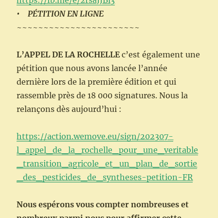
https://fb.me/e/2rsaJJBl3
• PÉTITION EN LIGNE
~~~~~~~~~~~~~~~~~~~~~~~
L’APPEL DE LA ROCHELLE
c’est également une
pétition que nous avons lancée l’année
dernière lors de la première édition et qui
rassemble près de 18 000 signatures. Nous la
relançons dès aujourd’hui :
https://action.wemove.eu/sign/202307-
l_appel_de_la_rochelle_pour_une_veritable
_transition_agricole_et_un_plan_de_sortie
_des_pesticides_de_syntheses-petition-FR
Nous espérons vous compter nombreuses et