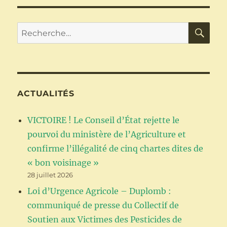
la
pétition
« L’APPEL
RE
Recherche
DE
pour :
LA
ROCHELLE
Pour
une
véritable
ACTUALITÉS
transition
agricole
VICTOIRE ! Le Conseil d’État rejette le
et
un
pourvoi du ministère de l’Agriculture et
plan
confirme l’illégalité de cinq chartes dites de
de
« bon voisinage »
sortie
des
28 juillet 2026
pesticides
Loi d’Urgence Agricole – Duplomb :
de
communiqué de presse du Collectif de
synthèse
! »
Soutien aux Victimes des Pesticides de