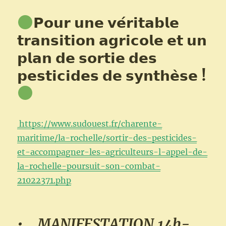
𝗣𝗼𝘂𝗿 𝘂𝗻𝗲 𝘃𝗲́𝗿𝗶𝘁𝗮𝗯𝗹𝗲
𝘁𝗿𝗮𝗻𝘀𝗶𝘁𝗶𝗼𝗻 𝗮𝗴𝗿𝗶𝗰𝗼𝗹𝗲 𝗲𝘁 𝘂𝗻
𝗽𝗹𝗮𝗻 𝗱𝗲 𝘀𝗼𝗿𝘁𝗶𝗲 𝗱𝗲𝘀
𝗽𝗲𝘀𝘁𝗶𝗰𝗶𝗱𝗲𝘀 𝗱𝗲 𝘀𝘆𝗻𝘁𝗵𝗲̀𝘀𝗲 !
https://www.sudouest.fr/charente-
maritime/la-rochelle/sortir-des-pesticides-
et-accompagner-les-agriculteurs-l-appel-de-
la-rochelle-poursuit-son-combat-
21022371.php
• MANIFESTATION 14h-