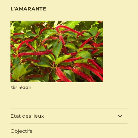
L’AMARANTE
Elle résiste
ouvrir
Etat des lieux
le
sous-
menu
Objectifs