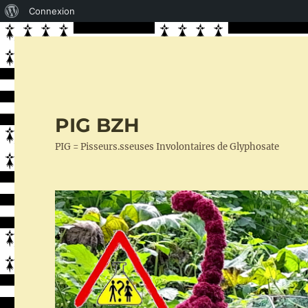
À
Connexion
propos
de
WordPress
PIG BZH
PIG = Pisseurs.sseuses Involontaires de Glyphosate