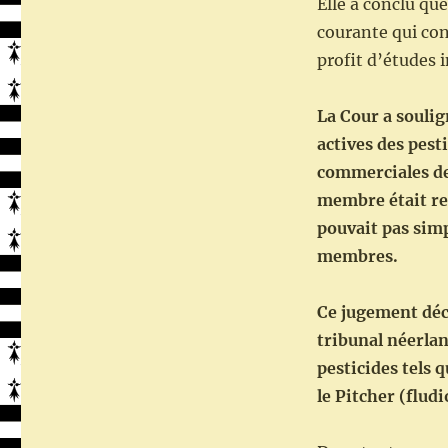
Elle a conclu qu
pas
courante qui con
correctement
à
profit d’études 
l’évaluation
des
La Cour a soulig
pesticides
actives des pes
commerciales de
membre était re
pouvait pas simp
membres.
Ce jugement déc
tribunal néerlan
pesticides tels 
le Pitcher (fludi