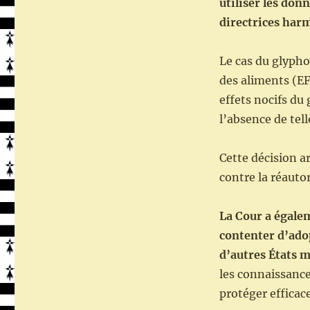
utiliser les don
directrices har
Le cas du glypho
des aliments (EF
effets nocifs du 
l’absence de tell
Cette décision a
contre la réautor
La Cour a égale
contenter d’adop
d’autres États 
les connaissance
protéger efficac