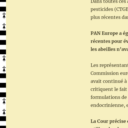
Dans toutes ces 
pesticides (CTGB
plus récentes dan
PAN Europe a éga
récentes pour év
les abeilles n’a
Les représentant
Commission europ
avait continué à 
critiquent le fai
formulations de 
endocrinienne, en
La Cour précise