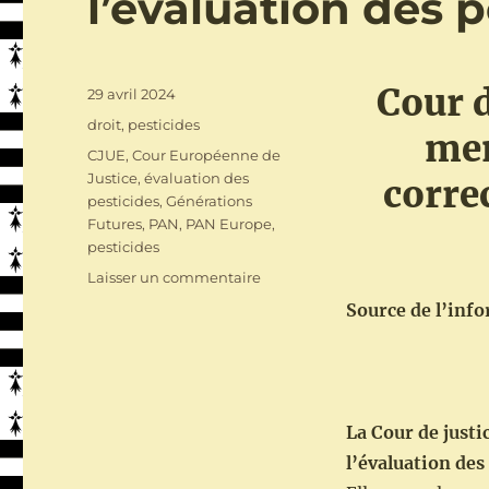
l’évaluation des p
Cour d
Publié
29 avril 2024
le
Catégories
droit
,
pesticides
mem
Étiquettes
CJUE
,
Cour Européenne de
Justice
,
évaluation des
corre
pesticides
,
Générations
Futures
,
PAN
,
PAN Europe
,
pesticides
sur
Laisser un commentaire
La
Source de l’info
CJUE
confirme
:
les
Etats
La Cour de just
membres
ne
l’évaluation des
procèdent