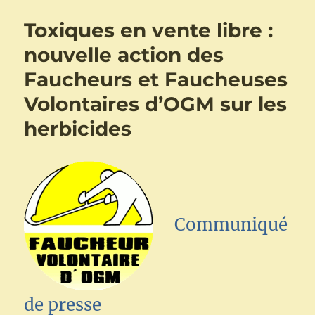
Omnibus
VII
Toxiques en vente libre :
de
la
nouvelle action des
Commission
Faucheurs et Faucheuses
Européenne
:
Volontaires d’OGM sur les
scientifiques
et
herbicides
professionnels
de
santé
interpellent
le
premier
Communiqué
ministre
de presse