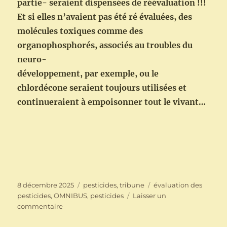
partie- seraient dispensées de réévaluation !!!
Et si elles n’avaient pas été ré évaluées, des
molécules toxiques comme des
organophosphorés, associés au troubles du
neuro-
développement, par exemple, ou le
chlordécone seraient toujours utilisées et
continueraient à empoisonner tout le vivant…
Publié
Catégories
Étiquettes
8 décembre 2025
pesticides
,
tribune
évaluation des
le
pesticides
,
OMNIBUS
,
pesticides
Laisser un
sur
commentaire
Paquet