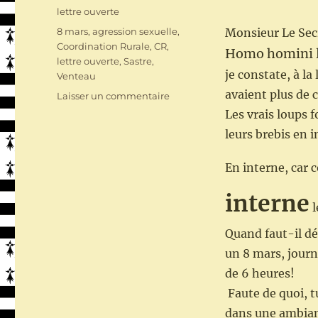
le
Catégories
lettre ouverte
Étiquettes
8 mars
,
agression sexuelle
,
Monsieur Le Secr
Coordination Rurale
,
CR
,
Homo homini l
lettre ouverte
,
Sastre
,
je constate, à la 
Venteau
avaient plus de 
sur
Laisser un commentaire
Le
Les vrais loups 
8
leurs brebis en i
mars
de
En interne, car 
la
Coordination
interne
Rurale
l
Quand faut-il d
un 8 mars, journ
de 6 heures!
Faute de quoi, t
dans une ambianc