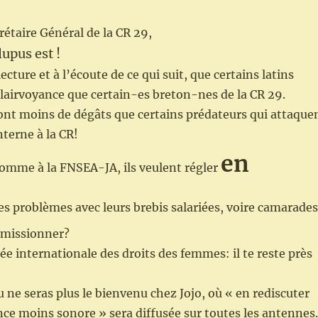
étaire Général de la CR 29,
upus est !
lecture et à l’écoute de ce qui suit, que certains latins
clairvoyance que certain-es breton-nes de la CR 29.
font moins de dégâts que certains prédateurs qui attaque
nterne à la CR!
en
comme à la FNSEA-JA, ils veulent régler
es problèmes avec leurs brebis salariées, voire camarades
émissionner?
ée internationale des droits des femmes: il te reste près
u ne seras plus le bienvenu chez Jojo, où « en rediscuter
e moins sonore » sera diffusée sur toutes les antennes.