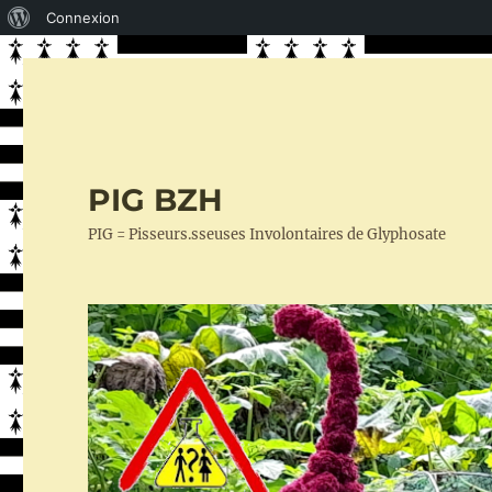
À
Connexion
propos
de
WordPress
PIG BZH
PIG = Pisseurs.sseuses Involontaires de Glyphosate