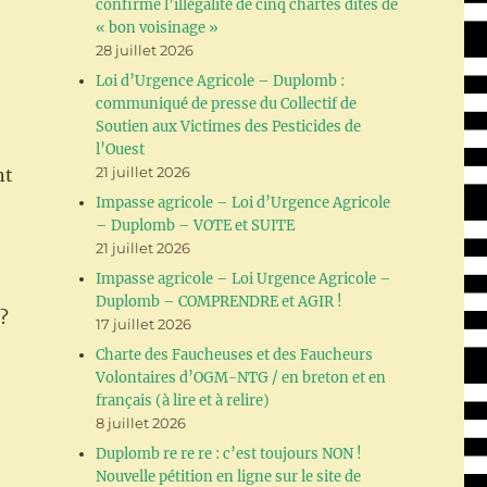
confirme l’illégalité de cinq chartes dites de
« bon voisinage »
28 juillet 2026
Loi d’Urgence Agricole – Duplomb :
communiqué de presse du Collectif de
Soutien aux Victimes des Pesticides de
l’Ouest
21 juillet 2026
nt
Impasse agricole – Loi d’Urgence Agricole
– Duplomb – VOTE et SUITE
21 juillet 2026
Impasse agricole – Loi Urgence Agricole –
Duplomb – COMPRENDRE et AGIR !
?
17 juillet 2026
Charte des Faucheuses et des Faucheurs
Volontaires d’OGM-NTG / en breton et en
français (à lire et à relire)
8 juillet 2026
Duplomb re re re : c’est toujours NON !
Nouvelle pétition en ligne sur le site de