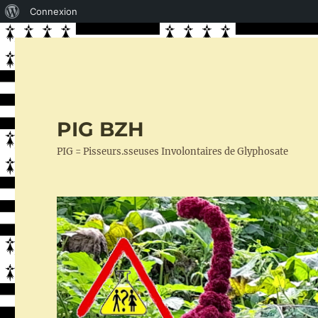
À
Connexion
propos
de
WordPress
PIG BZH
PIG = Pisseurs.sseuses Involontaires de Glyphosate