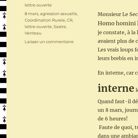
le
Catégories
lettre ouverte
Étiquettes
8 mars
,
agression sexuelle
,
Monsieur Le Secr
Coordination Rurale
,
CR
,
Homo homini l
lettre ouverte
,
Sastre
,
je constate, à la 
Venteau
avaient plus de 
sur
Laisser un commentaire
Le
Les vrais loups 
8
leurs brebis en i
mars
de
En interne, car 
la
Coordination
interne
Rurale
l
Quand faut-il d
un 8 mars, journ
de 6 heures!
Faute de quoi, t
dans une ambianc