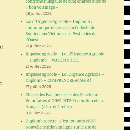
confirme l’illégalité de cinq chartes dites de
« bon voisinage »
28 juillet 2026
Loi d’Urgence Agricole – Duplomb :
communiqué de presse du Collectif de
Soutien aux Victimes des Pesticides de
l’Ouest
21 juillet 2026
nt
Impasse agricole – Loi d’Urgence Agricole
– Duplomb – VOTE et SUITE
21 juillet 2026
Impasse agricole – Loi Urgence Agricole –
Duplomb – COMPRENDRE et AGIR !
?
17 juillet 2026
Charte des Faucheuses et des Faucheurs
Volontaires d’OGM-NTG / en breton et en
français (à lire et à relire)
8 juillet 2026
Duplomb re re re : c’est toujours NON !
Nouvelle pétition en ligne sur le site de