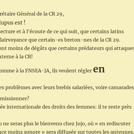
étaire Général de la CR 29,
upus est !
lecture et à l’écoute de ce qui suit, que certains latins
clairvoyance que certain-es breton-nes de la CR 29.
font moins de dégâts que certains prédateurs qui attaque
nterne à la CR!
en
comme à la FNSEA-JA, ils veulent régler
es problèmes avec leurs brebis salariées, voire camarades
émissionner?
ée internationale des droits des femmes: il te reste près
u ne seras plus le bienvenu chez Jojo, où « en rediscuter
e moins sonore » sera diffusée sur toutes les antennes.