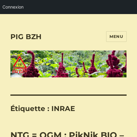
Connexion
PIG BZH
MENU
Étiquette :
INRAE
NTG = OGM : PikNik BIO –