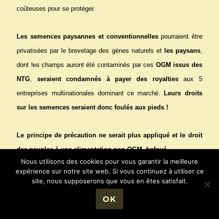
coûteuses pour se protéger.
Les semences paysannes et conventionnelles
pourraient être
privatisées par le brevetage des gènes naturels et
les paysans
,
dont les champs auront été contaminés par ces
OGM issus des
NTG
,
seraient condamnés à payer des royalties
aux 5
entreprises multinationales dominant ce marché.
Leurs droits
sur les semences seraient donc foulés aux pieds !
Le principe de précaution ne serait plus appliqué et le droit
des peuples à une alimentation non OGM, bafoué.
Nous utilisons des cookies pour vous garantir la meilleure
expérience sur notre site web. Si vous continuez à utiliser ce
Les conséquences sur tous les écosystèmes seraient
site, nous supposerons que vous en êtes satisfait.
irréversibles créant des déséquilibres et une perte accrue de
OK
la biodiversité.