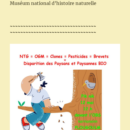
Muséum national d’histoire naturelle
~~~~~~~~~~~~~~~~~~~~~~~~~~~~~~~~~
~~~~~~~~~~~~~~~~~~~~~~~~~~~~~~~~~