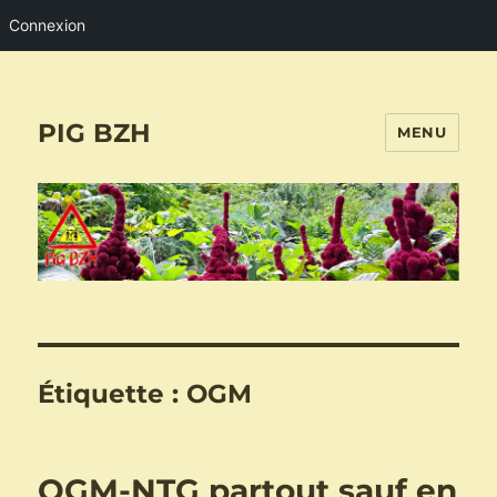
Connexion
PIG BZH
MENU
Étiquette :
OGM
OGM-NTG partout sauf en