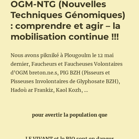
OGM-NTG (Nouvelles
sauf
en
Techniques Génomiques)
BIO
: comprendre et agir – la
:
communiqué
mobilisation continue !!!
de
presse
de
Nous avons pikniké à Plougoulm le 12 mai
la
FNAB
dernier, Faucheurs et Faucheuses Volontaires
(Fédération
d’OGM breton.ne.s, PIG BZH (Pisseurs et
Nationale
Pisseuses Involontaires de Glyphosate BZH),
d’Agriculture
Biologique)
Hadoù ar Frankiz, Kaol Kozh, …
pour avertir la population que
LE VIVANT et le BIO sont en danger