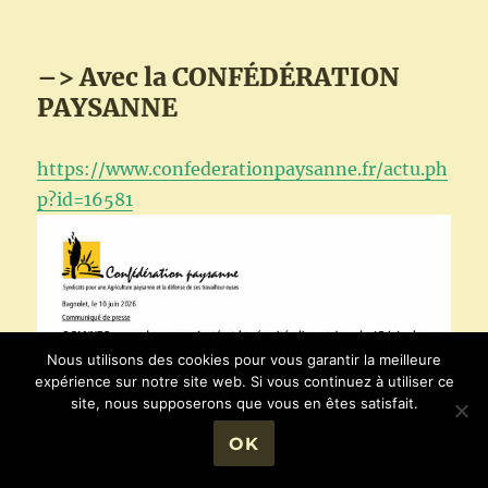
–> Avec la CONFÉDÉRATION
PAYSANNE
https://www.confederationpaysanne.fr/actu.ph
p?id=16581
Nous utilisons des cookies pour vous garantir la meilleure
expérience sur notre site web. Si vous continuez à utiliser ce
site, nous supposerons que vous en êtes satisfait.
OK