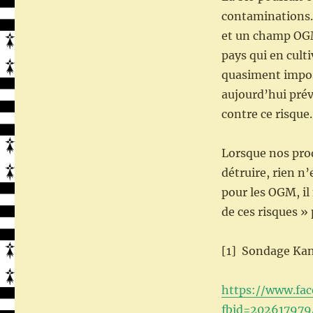
contaminations. 
et un champ OGM
pays qui en cult
quasiment impos
aujourd’hui prév
contre ce risque.
Lorsque nos prod
détruire, rien 
pour les OGM, il
de ces risques »
[1] Sondage Kan
https://www.fa
fbid=20261797