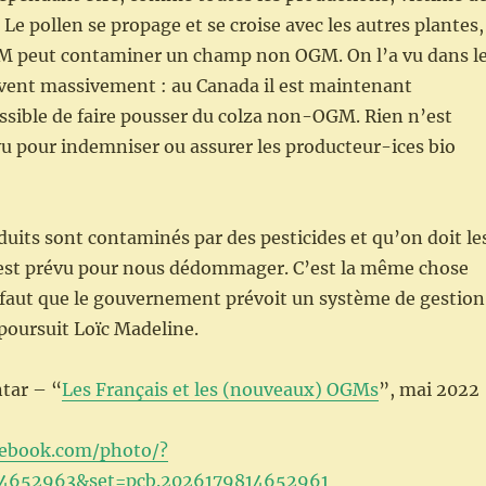
Le pollen se propage et se croise avec les autres plantes,
 peut contaminer un champ non OGM. On l’a vu dans l
ivent massivement : au Canada il est maintenant
sible de faire pousser du colza non-OGM. Rien n’est
u pour indemniser ou assurer les producteur-ices bio
uits sont contaminés par des pesticides et qu’on doit le
n’est prévu pour nous dédommager. C’est la même chose
 faut que le gouvernement prévoit un système de gestion
 poursuit Loïc Madeline.
tar – “
Les Français et les (nouveaux) OGMs
”, mai 2022
cebook.com/photo/?
94652963&set=pcb.2026179814652961