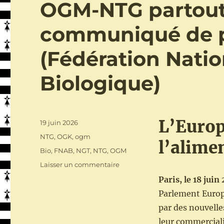
OGM-NTG partout 
/
en
communiqué de p
breton
et
en
(Fédération Natio
français
(à
Biologique)
lire
et
à
relire)
L’Europ
Publié
19 juin 2026
le
Catégories
NTG
,
OGK
,
ogm
l’alime
Étiquettes
Bio
,
FNAB
,
NGT
,
NTG
,
OGM
sur
Laisser un commentaire
OGM-
Paris,
le 18 juin
NTG
Parlement Europ
partout
sauf
par des nouvelle
en
leur commerciali