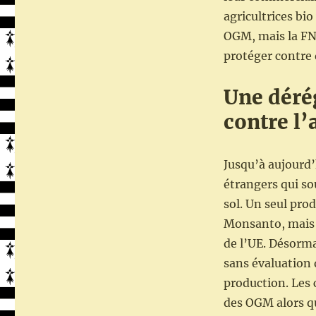
BIO
agricultrices bi
:
communiqué
OGM, mais la FNA
de
protéger contre
presse
de
Une déré
la
FNAB
contre l
(Fédération
Nationale
d’Agriculture
Jusqu’à aujourd’
Biologique)
étrangers qui so
sol. Un seul pro
Monsanto, mais i
de l’UE. Désorm
sans évaluation d
production. Les
des OGM alors q