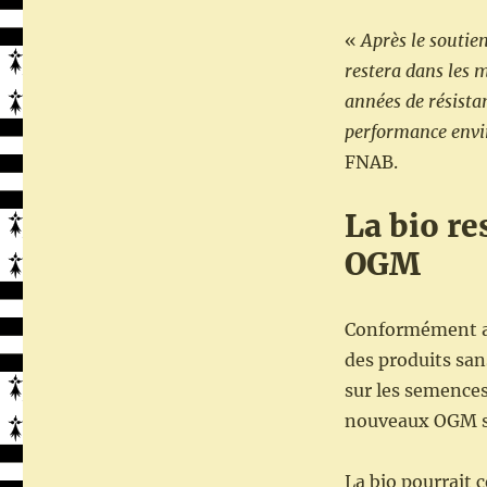
«
Après le soutie
restera dans les 
années de résista
performance env
FNAB.
La bio re
OGM
Conformément au 
des produits sans
sur les semence
nouveaux OGM se
La bio pourrait 