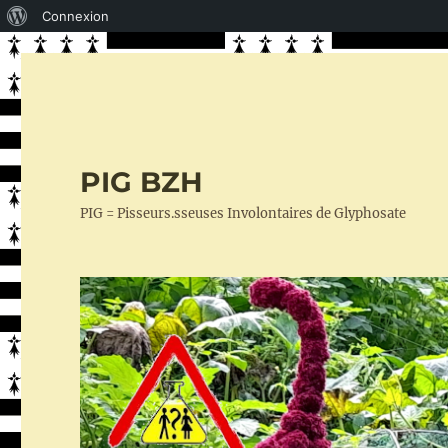
À
Connexion
propos
de
WordPress
PIG BZH
PIG = Pisseurs.sseuses Involontaires de Glyphosate