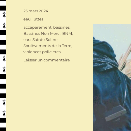
Publié
25 mars 2024
le
Catégories
eau
,
luttes
Étiquettes
accaparement
,
bassines
,
Bassines Non Merci
,
BNM
,
eau
,
Sainte Soline
,
Soulèvements de la Terre
,
violences policieres
sur
Laisser un commentaire
Les
Soulèvements
de
la
Terre
:
Mega
boum
à
Quimperlé
le