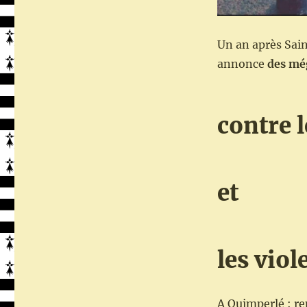
Un an après Sain
annonce
des mé
contre 
et
les viol
A Quimperlé : re