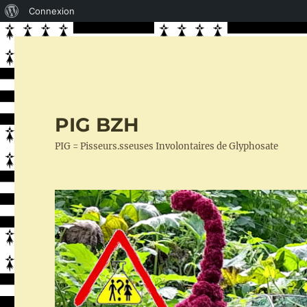
À
Connexion
propos
de
WordPress
PIG BZH
PIG = Pisseurs.sseuses Involontaires de Glyphosate