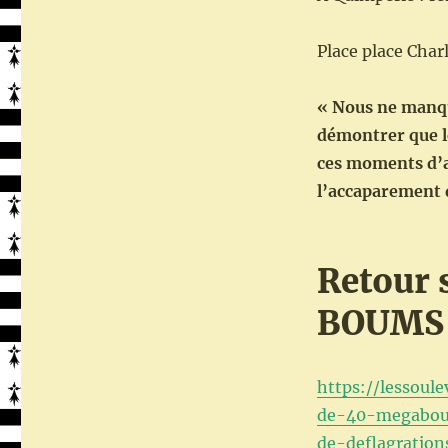
Place place Char
« Nous ne manqu
démontrer que le
ces moments d’ac
l’accaparement 
Retour 
BOUMS 
https://lessoul
de-40-megaboum
de-deflagration