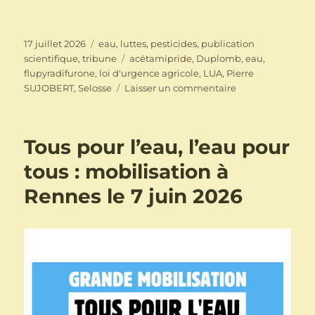
Publié
Catégories
17 juillet 2026
eau
,
luttes
,
pesticides
,
publication
le
Étiquettes
scientifique
,
tribune
acétamipride
,
Duplomb
,
eau
,
flupyradifurone
,
loi d'urgence agricole
,
LUA
,
Pierre
sur
SUJOBERT
,
Selosse
Laisser un commentaire
Impasse
agricole
–
Tous pour l’eau, l’eau pour
Loi
Urgence
tous : mobilisation à
Agricole
Rennes le 7 juin 2026
–
Duplomb
–
COMPRENDRE
et
AGIR
!