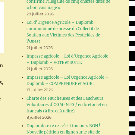
confirme l’illégalité de cinq chartes dites de
« bon voisinage »
28 juillet 2026
Loi d’Urgence Agricole – Duplomb :
communiqué de presse du Collectif de
Soutien aux Victimes des Pesticides de
l’Ouest
21 juillet 2026
Impasse agricole – Loi d’Urgence Agricole
– Duplomb – VOTE et SUITE
on
21 juillet 2026
Impasse agricole – Loi Urgence Agricole –
s,
Duplomb – COMPRENDRE et AGIR !
17 juillet 2026
t
Charte des Faucheuses et des Faucheurs
t
Volontaires d’OGM-NTG / en breton et en
français (à lire et à relire)
8 juillet 2026
Duplomb re re re : c’est toujours NON !
Nouvelle pétition en ligne sur le site de