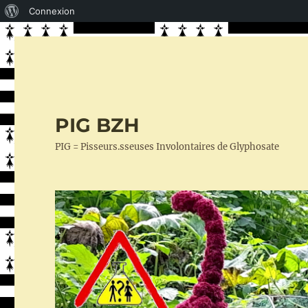
À
Connexion
propos
de
WordPress
PIG BZH
PIG = Pisseurs.sseuses Involontaires de Glyphosate