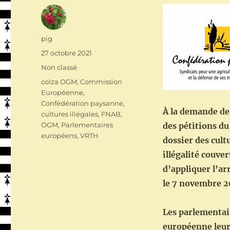
Auteur
pig
Publié
27 octobre 2021
le
Catégories
Non classé
Étiquettes
colza OGM
,
Commission
Européenne
,
Confédération paysanne
,
À la demande de
cultures illégales
,
FNAB
,
OGM
,
Parlementaires
des pétitions du
européens
,
VRTH
dossier des cult
illégalité couve
d’appliquer l’arr
le 7 novembre 2
Les parlementai
européenne leur