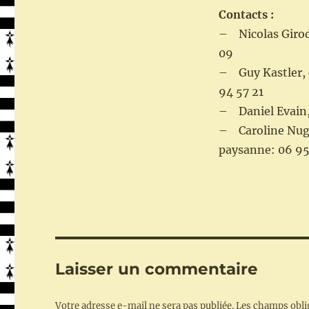
Contacts :
– Nicolas Girod
09
– Guy Kastler, 
94 57 21
– Daniel Evain, 
– Caroline Nugu
paysanne: 06 95
Laisser un commentaire
Votre adresse e-mail ne sera pas publiée.
Les champs obli