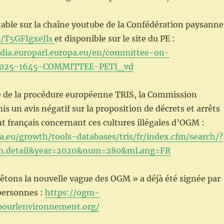
table sur la chaîne youtube de la Confédération paysanne
e/T5GFIgxeJls
et disponible sur le site du PE :
dia.europarl.europa.eu/en/committee-on-
11025-1645-COMMITTEE-PETI_vd
re de la procédure européenne TRIS, la Commission
s un avis négatif sur la proposition de décrets et arrêts
français concernant ces cultures illégales d’OGM :
pa.eu/growth/tools-databases/tris/fr/index.cfm/search/?
rch.detail&year=2020&num=280&mLang=FR
rêtons la nouvelle vague des OGM » a déjà été signée par
personnes :
https://ogm-
pourlenvironnement.org
/