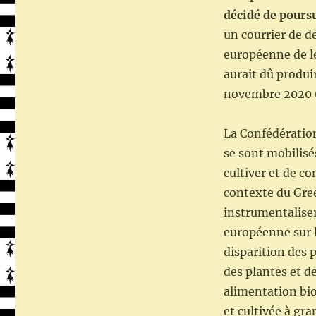
décidé de pours
un courrier de 
européenne de l
aurait dû produir
novembre 2020 (2
La Confédératio
se sont mobilisé
cultiver et de c
contexte du Gree
instrumentaliser
européenne sur 
disparition des 
des plantes et d
alimentation bio
et cultivée à gra