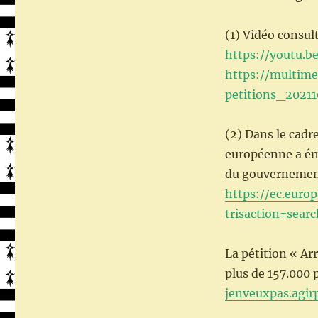
(1) Vidéo consul
https://youtu.b
https://multime
petitions_202
(2) Dans le cad
européenne a émi
du gouvernement 
https://ec.euro
trisaction=sea
La pétition « Ar
plus de 157.000 
jenveuxpas.agir