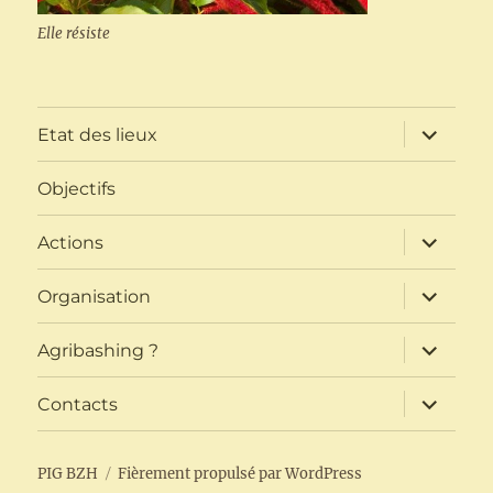
Elle résiste
ouvrir
Etat des lieux
le
sous-
menu
Objectifs
ouvrir
Actions
le
sous-
menu
ouvrir
Organisation
le
sous-
menu
ouvrir
Agribashing ?
le
sous-
menu
ouvrir
Contacts
le
sous-
menu
PIG BZH
Fièrement propulsé par WordPress