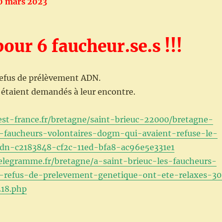
30 mars 2023
pour 6 faucheur.se.s !!!
refus de prélèvement ADN.
taient demandés à leur encontre.
st-france.fr/bretagne/saint-brieuc-22000/bretagne-
x-faucheurs-volontaires-dogm-qui-avaient-refuse-le-
dn-c2183848-cf2c-11ed-bfa8-ac96e5e331e1
elegramme.fr/bretagne/a-saint-brieuc-les-faucheurs-
r-refus-de-prelevement-genetique-ont-ete-relaxes-30
18.php