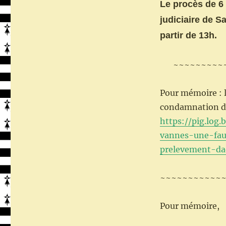
Le procès de 6 
judiciaire de 
partir de 13h.
~~~~~~~~~
Pour mémoire : l
condamnation de
https://pig.log
vannes-une-fau
prelevement-da
~~~~~~~~~~~
Pour mémoire,