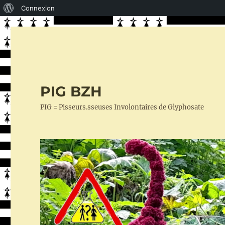
À
Connexion
propos
de
WordPress
PIG BZH
PIG = Pisseurs.sseuses Involontaires de Glyphosate