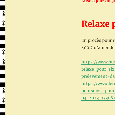
Mise à jour du 
Brieuc
Relaxe
En procès pour 
400€ d’amende é
https://www.oue
relaxe-pour-si
prelevement-da
https://www.let
poursuivis-pou
03-2023-133082