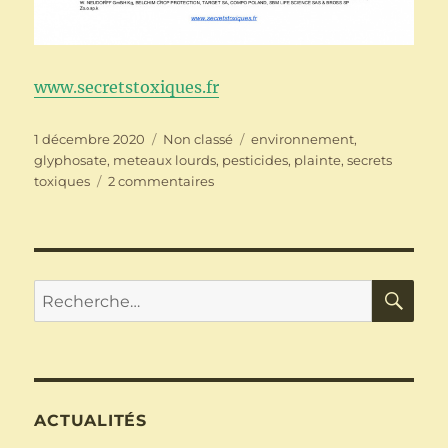
www.secretstoxiques.fr
Publié
Catégories
Étiquettes
1 décembre 2020
Non classé
environnement
,
le
glyphosate
,
meteaux lourds
,
pesticides
,
plainte
,
secrets
sur
toxiques
2 commentaires
« Secrets
Toxiques »
:
PIG
BZH
RE
Recherche
s’associe
pour :
à
une
action
en
justice
ACTUALITÉS
inédite