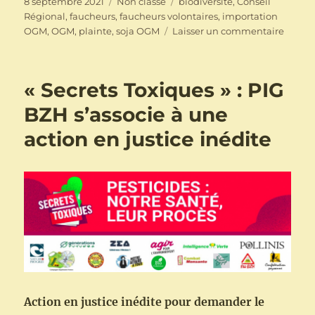
Publié
Catégories
Étiquettes
8 septembre 2021
Non classé
biodiversité
,
Conseil
le
Régional
,
faucheurs
,
faucheurs volontaires
,
importation
sur
OGM
,
OGM
,
plainte
,
soja OGM
Laisser un commentaire
6
nouvel
convoc
« Secrets Toxiques » : PIG
en
genda
BZH s’associe à une
pour
action en justice inédite
les
fauche
d’OG
Action en justice inédite pour demander le