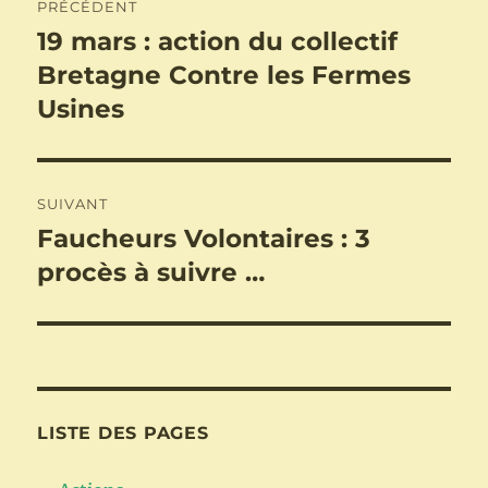
PRÉCÉDENT
de
19 mars : action du collectif
Publication
précédente :
Bretagne Contre les Fermes
l’article
Usines
SUIVANT
Faucheurs Volontaires : 3
Publication
suivante :
procès à suivre …
LISTE DES PAGES