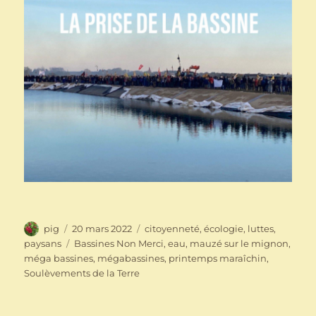
Auteur
Publié
Catégories
pig
20 mars 2022
citoyenneté
,
écologie
,
luttes
,
le
Étiquettes
paysans
Bassines Non Merci
,
eau
,
mauzé sur le mignon
,
méga bassines
,
mégabassines
,
printemps maraîchin
,
Soulèvements de la Terre