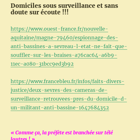
Domiciles sous surveillance et sans
doute sur écoute !!!
https://www.ouest-france.fr/nouvelle-
aquitaine/magne-79460/espionnage-des-
anti-bassines-a-sevreau-l-etat-ne-fait-que-
souffler-sur-les-braises-a76cac64-a6b9-
11ec-a080-31bcc9ed3b92
https://www.francebleu.fr/infos/faits-divers-
justice/deux-sevres-des-cameras-de-
surveillance-retrouvees-pres-du-domicile-d-
un-militant-anti-bassine-1647684352
« Comme ça, la préfète est branchée sur télé
loutres ! »