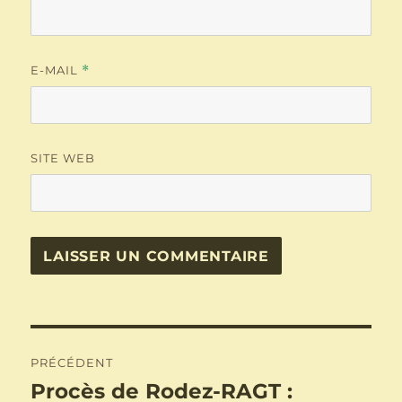
E-MAIL
*
SITE WEB
Navigation
PRÉCÉDENT
de
Procès de Rodez-RAGT :
Publication