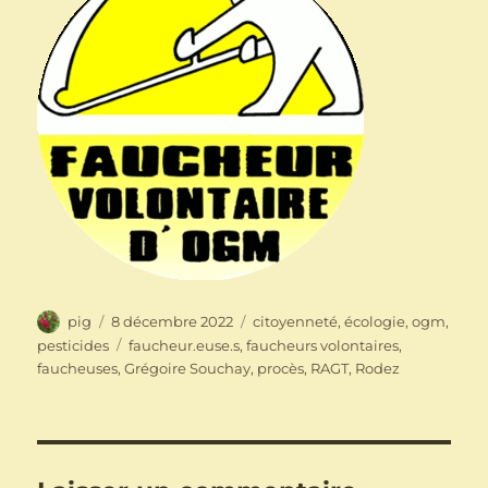
Auteur
Publié
Catégories
pig
8 décembre 2022
citoyenneté
,
écologie
,
ogm
,
le
Étiquettes
pesticides
faucheur.euse.s
,
faucheurs volontaires
,
faucheuses
,
Grégoire Souchay
,
procès
,
RAGT
,
Rodez