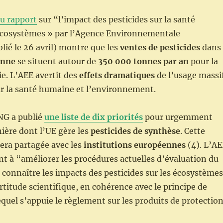
u rapport
sur “l’impact des pesticides sur la santé
écosystèmes » par l’Agence Environnementale
ié le 26 avril) montre que les
ventes de pesticides
dans
enne
se situent autour de
350 000 tonnes par an
pour la
e. L’AEE avertit des
effets dramatiques
de l’usage massi
ur la santé humaine et l’environnement.
NG a publié
une liste de dix priorités
pour urgemment
ière dont l’UE gère les
pesticides de synthèse
. Cette
sera partagée avec les
institutions européennes
(4). L’AE
t à “améliorer les procédures actuelles d’évaluation du
 connaître les impacts des pesticides sur les écosystèmes
rtitude scientifique, en cohérence avec le principe de
equel s’appuie le règlement sur les produits de protectio
)