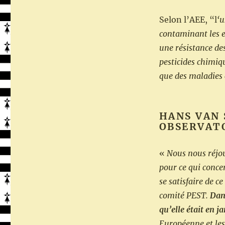
Selon l’AEE, “l
‘u
contaminant les ea
une résistance de
pesticides chimiq
que des maladies 
HANS VAN
OBSERVATO
«
Nous nous réjou
pour ce qui conce
se satisfaire de 
comité PEST.
Dans
qu’elle était en j
Européenne et les