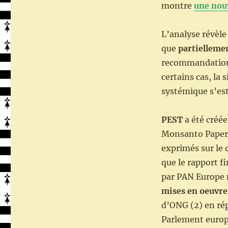
commission
montre
une nouv
PEST
:
L’analyse révèl
Communiqué
de
que
partielleme
presse
recommandatio
commun
certains cas, la 
de
PAN
systémique s’est
Europe,
Corporate
PEST
a été créé
Europe
Observatory,
Monsanto Papers,
Secrets
exprimés sur le 
Toxiques,
que le rapport f
Générations
Futures
par PAN Europe 
mises en oeuvre
d’ONG (2) en rép
Parlement europ