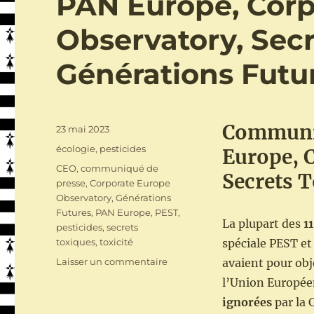
PAN Europe, Corp
Observatory, Secr
Générations Futu
Communi
Publié
23 mai 2023
le
Catégories
écologie
,
pesticides
Europe, 
Étiquettes
CEO
,
communiqué de
Secrets T
presse
,
Corporate Europe
Observatory
,
Générations
Futures
,
PAN Europe
,
PEST
,
La plupart des
1
pesticides
,
secrets
toxiques
,
toxicité
spéciale PEST et
sur
Laisser un commentaire
avaient pour obj
Évaluation
l’Union Européen
de
ignorées
par la
la