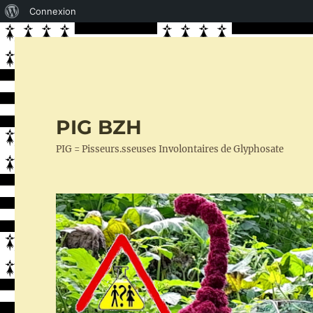
À
Connexion
propos
de
WordPress
PIG BZH
PIG = Pisseurs.sseuses Involontaires de Glyphosate