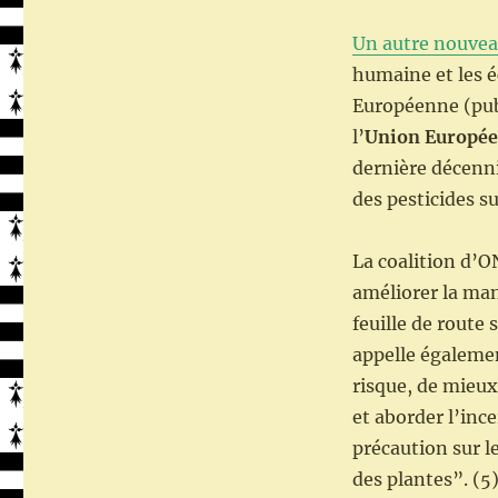
Un autre nouvea
humaine et les 
Européenne (publ
l’
Union Europé
dernière décenni
des pesticides s
La coalition d’O
améliorer la man
feuille de route 
appelle égalemen
risque, de mieux
et aborder l’ince
précaution sur l
des plantes”. (5