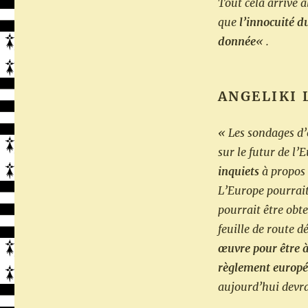
Tout cela arrive 
que
l’innocuité d
donnée
« .
ANGELIKI 
« Les sondages d’
sur le futur de l
inquiets
à propos 
L’Europe pourrait
pourrait être obt
feuille de route d
œuvre pour être à
règlement europé
aujourd’hui devra