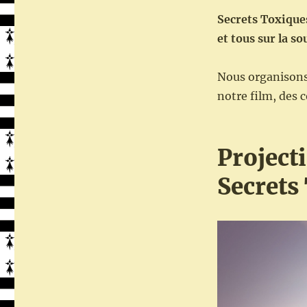
dans
Secrets Toxiques
le
et tous sur la s
Finistère
:
du
Nous organisons,
15
notre film, des 
au
30
juin
2023
Project
Secrets