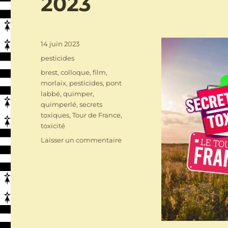
2023
Publié
14 juin 2023
le
Catégories
pesticides
Étiquettes
brest
,
colloque
,
film
,
morlaix
,
pesticides
,
pont
labbé
,
quimper
,
quimperlé
,
secrets
toxiques
,
Tour de France
,
toxicité
sur
Laisser un commentaire
Le
Tour
de
France
de
Secrets
Toxiques
arrive