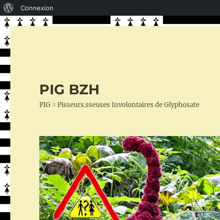
À
Connexion
propos
de
WordPress
PIG BZH
PIG = Pisseurs.sseuses Involontaires de Glyphosate