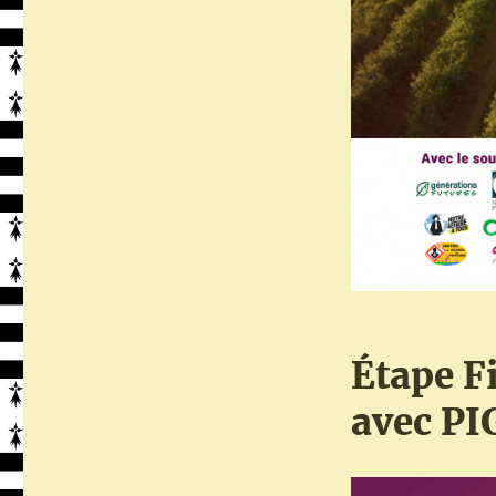
Étape F
avec PI