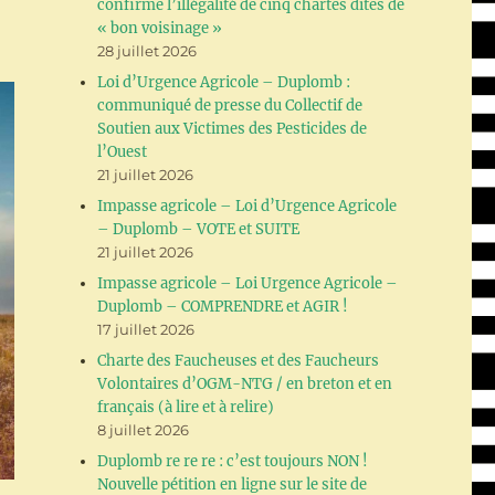
confirme l’illégalité de cinq chartes dites de
« bon voisinage »
28 juillet 2026
Loi d’Urgence Agricole – Duplomb :
communiqué de presse du Collectif de
Soutien aux Victimes des Pesticides de
l’Ouest
21 juillet 2026
Impasse agricole – Loi d’Urgence Agricole
– Duplomb – VOTE et SUITE
21 juillet 2026
Impasse agricole – Loi Urgence Agricole –
Duplomb – COMPRENDRE et AGIR !
17 juillet 2026
Charte des Faucheuses et des Faucheurs
Volontaires d’OGM-NTG / en breton et en
français (à lire et à relire)
8 juillet 2026
Duplomb re re re : c’est toujours NON !
Nouvelle pétition en ligne sur le site de