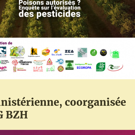
inistérienne, coorganisée
G BZH