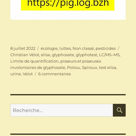
Publié
Catégories
Étiquet
8 juillet 2022
écologie
,
luttes
,
Non classé
,
pesticides
le
Christian Vélot
,
elisa
,
glyphosate
,
glyphotest
,
LC/MS–MS
,
Limite de quantification
,
pisseurs et pisseuses
involontaires de glyphosate
,
Poitou
,
Spiroux
,
test elisa
,
sur
urine
,
Velot
6 commentaires
Détection
du
glyphosate
et
test
RE
Recherche
ELISA
pour :
:
nous
avons