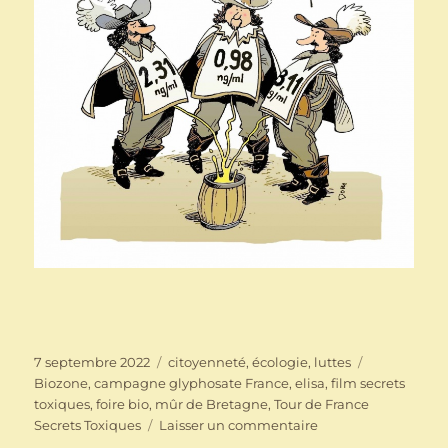
Publié
Catégories
Étiquettes
7 septembre 2022
citoyenneté
,
écologie
,
luttes
le
Biozone
,
campagne glyphosate France
,
elisa
,
film secrets
toxiques
,
foire bio
,
mûr de Bretagne
,
Tour de France
sur
Secrets Toxiques
Laisser un commentaire
PIG