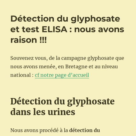
BZH
à
Détection du glyphosate
Biozone
le
et test ELISA : nous avons
week
raison !!!
end
des
10
et
Souvenez vous, de la campagne glyphosate que
11
nous avons menée, en Bretagne et au niveau
septembre
national :
cf notre page d’accueil
Détection du glyphosate
dans les urines
Nous avons procédé à la
détection du