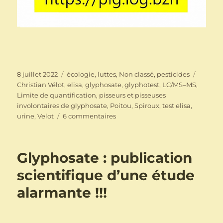
Publié
Catégories
Étiquet
8 juillet 2022
écologie
,
luttes
,
Non classé
,
pesticides
le
Christian Vélot
,
elisa
,
glyphosate
,
glyphotest
,
LC/MS–MS
,
Limite de quantification
,
pisseurs et pisseuses
involontaires de glyphosate
,
Poitou
,
Spiroux
,
test elisa
,
sur
urine
,
Velot
6 commentaires
Détection
du
glyphosate
Glyphosate : publication
et
test
scientifique d’une étude
ELISA
alarmante !!!
:
nous
avons
raison